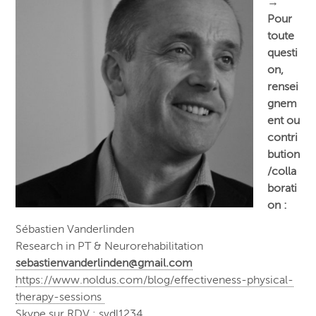
→
Pour
toute
questi
on,
rensei
gnem
ent ou
contri
bution
/colla
borati
on :
Sébastien Vanderlinden
Research in PT & Neurorehabilitation
sebastienvanderlinden@gmail.com
https://www.noldus.com/blog/effectiveness-physical-
therapy-sessions
Skype sur RDV : svdl1234