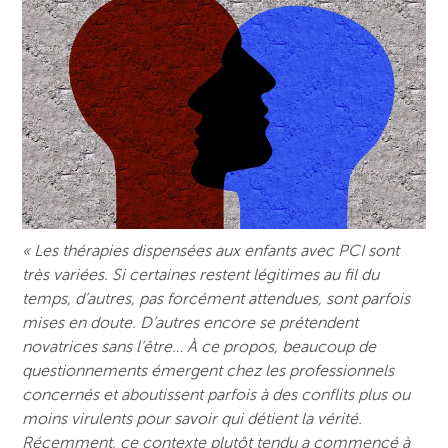
« Les thérapies dispensées aux enfants avec PCI sont
très variées. Si certaines restent légitimes au fil du
temps, d’autres, pas forcément attendues, sont parfois
mises en doute. D’autres encore se prétendent
novatrices sans l’être… À ce propos, beaucoup de
questionnements émergent chez les professionnels
concernés et aboutissent parfois à des conflits plus ou
moins virulents pour savoir qui détient la vérité.
Récemment, ce contexte plutôt tendu a commencé à