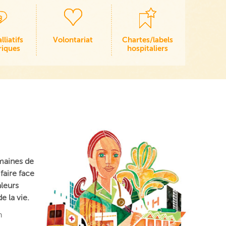
lliatifs
Volontariat
Chartes/labels
riques
hospitaliers
omaines de
faire face
aleurs
e la vie.
n