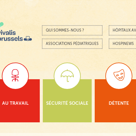
Passer au contenu
Menu
QUI SOMMES-NOUS ?
HÔPITAUX AV
ASSOCIATIONS PÉDIATRIQUES
HOSPINEWS
AU TRAVAIL
SÉCURITÉ SOCIALE
DÉTENTE