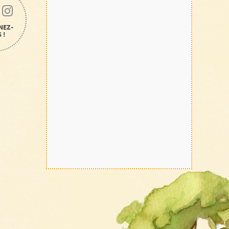
NEZ-
 !