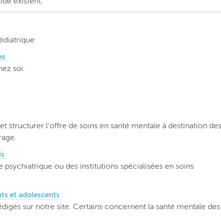
ide existent.
édiatrique
nes
ez soi.
t structurer l’offre de soins en santé mentale à destination de
rage.
is
 psychiatrique ou des institutions spécialisées en soins
nts et adolescents
digés sur notre site. Certains concernent la santé mentale des