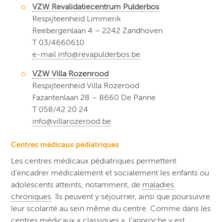
VZW Revalidatiecentrum Pulderbos
Respijteenheid Limmerik
Reebergenlaan 4 – 2242 Zandhoven
T 03/4660610
e-mail info@revapulderbos.be
VZW Villa Rozenrood
Respijteenheid Villa Rozerood
Fazantenlaan 28 – 8660 De Panne
T 058/42 20 24
info@villarozerood.be
Centres médicaux pédiatriques
Les centres médicaux pédiatriques permettent
d’encadrer médicalement et socialement les enfants ou
adolescents atteints, notamment, de
maladies
chroniques
. Ils peuvent y séjourner, ainsi que poursuivre
leur scolarité au sein même du centre. Comme dans les
centres médicaux « classiques », l’approche y est