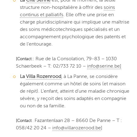
La
Cité Sérine
est, pour le moment, la seule
structure non-hospitalière à offrir des
soins
continus et palliatifs
. Elle offre une prise en
charge pluridisciplinaire qui implique une maîtrise
des soins médicotechniques spécialisés et un
accompagnement psychologique des patents et
de l’entourage.
Rue de la Consolation, 79-83 – 1030
[Contact :
Schaerbeek – T: 02/733 72 10 –
info@serine.be]
La
Villa Rozenrood
, à La Panne, se considère
également comme un hôtel de soins (et maison
de répit). L’enfant, atteint d’une maladie chronique
sévère, y reçoit des soins adaptés en compagnie
ou non de sa famille.
Fazantenlaan 28 – 8660 De Panne – T :
[Contact
:
058/42 20 24 –
info@villarozerood.be
]