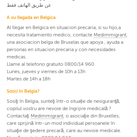
عن طريق الهاتف فقط
A su llegada en Belgica
Al llegar en Belgica en situacion precaria, si su hijo,a
necesita tratamiento medico, contacte
Medimmigrant
,
una asociacion belga de Bruselas que apoya , ayuda a
personas en situacion precaria y con necesidades
medicas.
Llame al telefono gratuito 0800/14 960
Lunes, jueves y viernes de 10h a 13h
Martes de 14h a 18h
Sosiţi în Belgia?
Sosiţi în Belgia, sunteţi într-o situație de nesiguranţă,
copilul vostru are nevoie de îngrijire medicală ?
Contactaţi
Medimmigrant
, o asociaţie din Bruxelles,
care sprijină într-un mod individual persoanele în
situaţie de şedere precară, care au nevoie medicale.