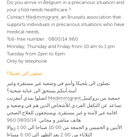
Do you arrive in Belgium in a precarious situation and
your child needs healthcare ?
Contact
Medimmigrant
, an Brussels association that
supports individuals in precarious situations who have
medical needs.
Toll-free number : 0800/14 960
Monday, Thursday and Friday from 10 am to 1 pm
Tuesday from 2pm to 6pm
Only by telephone
تصلون الى بلجيكا؟
تصلون الى بلجيكا,وأنتم في وضعية غير مستقرة وغير
آمنة,أبنكم يستحق الى عناية صحية؟
اتصلوا بمدي أمقرنت
Medimmigrant
,جمعية من بروكسل
تساعد عن التكفل الفردي للأشخاص الذين هم في وضعية و
اقامة غير لآمنة و غير مستقرة, ويستحقون للعلاج الصحي.
هاتف مباشر و مجاني: 0800/14 960
الأثنين و الخميس و الجمعة من 10:00 صباحا الى 1.00 زوالا
الثلاثاء من 2:00 بعد الظهر الى 6:00 مساءا