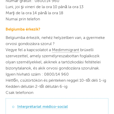
Număr gratuit : 0800/14 960
Luni, joi şi vineri de la ora 10 până la ora 13
Marţi de la ora 14 până la ora 18
Numai prin telefon
Belgiumba érkezik?
Belgiumba érkezik, nehéz helyzetben van, a gyermeke
orvosi gondozásra szorul ?
Vegye fel a kapcsolatot a
Medimmigrant
brüxelli
szervezettel, amely személyreszabottan foglalkozik
olyan személyekkel, akiknek a tartózkodási feltételei
bizonytalanok, és akik orvosi gondozásra szorulnak.
Igyen hívható szám : 0800/14 960
Hétfőn, csütörtökön és pénteken reggel 10-től déli 1-ig
Kedden délután 2-től délután 6-ig
Csak telefonon
Interprétariat médico-social