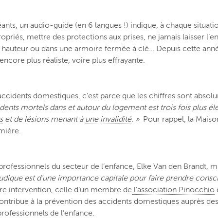
ants, un audio-guide (en 6 langues !) indique, à chaque situati
ropriés, mettre des protections aux prises, ne jamais laisser l’e
hauteur ou dans une armoire fermée à clé… Depuis cette année,
ore plus réaliste, voire plus effrayante.
es accidents domestiques, c’est parce que les chiffres sont abso
nts mortels dans et autour du logement est trois fois plus él
s
et de lésions menant à
une invalidité
. »
Pour rappel, la Maiso
emière.
rofessionnels du secteur de l’enfance, Elke Van den Brandt, min
 ludique est d’une importance capitale pour faire prendre cons
re intervention, celle d’un membre de
l’association Pinocchio
q
contribue à la prévention des accidents domestiques auprès de
rofessionnels de l’enfance.