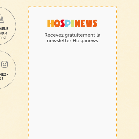
MÊLE
hèque
Recevez gratuitement la
hild
newsletter Hospinews
NEZ-
 !