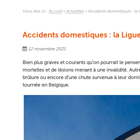
Vous êtes ici :
Accueil
»
Actualités
»
Accidents domestiques : la L
Accidents domestiques : la Ligue
12 novembre 2021
Bien plus graves et courants qu’on pourrait le pense
mortelles et de lésions menant à une invalidité. A
brûlure ou encore d’une chute survenue à leur domic
tournée en Belgique.