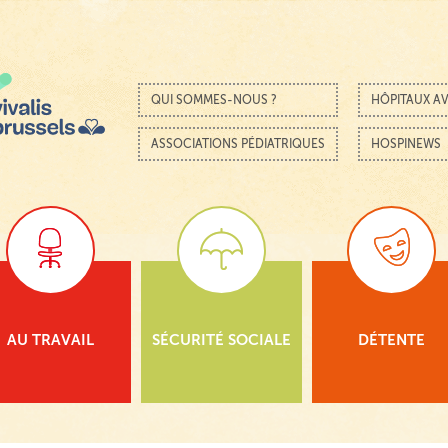
Passer au contenu
Menu
QUI SOMMES-NOUS ?
HÔPITAUX AV
ASSOCIATIONS PÉDIATRIQUES
HOSPINEWS
AU TRAVAIL
SÉCURITÉ SOCIALE
DÉTENTE