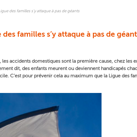
igue des familles s’y attaque à pas de géants
 des familles s’y attaque à pas de géant
r, les accidents domestiques sont la première cause, chez les e
utrement dit, des enfants meurent ou deviennent handicapés c
ile. C’est pour prévenir cela au maximum que la Ligue des fam