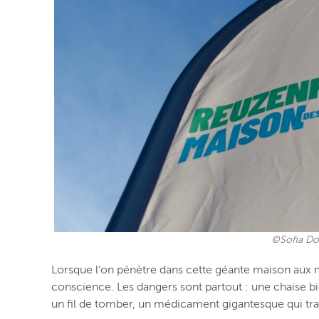
©Sofia Do
Lorsque l’on pénètre dans cette géante maison aux me
conscience. Les dangers sont partout : une chaise bi
un fil de tomber, un médicament gigantesque qui tra