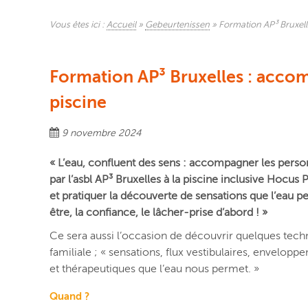
Vous êtes ici :
Accueil
»
Gebeurtenissen
»
Formation AP³ Bruxel
Formation AP³ Bruxelles : acco
piscine
9 novembre 2024
« L’eau, confluent des sens : accompagner les pers
par l’asbl AP³ Bruxelles à la piscine inclusive Hocus 
et pratiquer la découverte de sensations que l’eau p
être, la confiance, le lâcher-prise d’abord ! »
Ce sera aussi l’occasion de découvrir quelques techn
familiale ; « sensations, flux vestibulaires, envelop
et thérapeutiques que l’eau nous permet. »
Quand ?