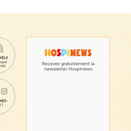
MÊLE
hèque
Recevez gratuitement la
hild
newsletter Hospinews
NEZ-
 !