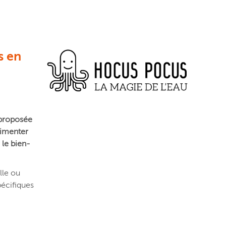
s en
 proposée
érimenter
 le bien-
lle ou
pécifiques