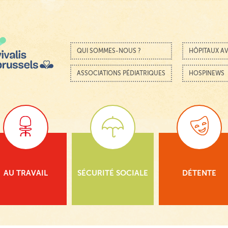
Passer au contenu
Menu
QUI SOMMES-NOUS ?
HÔPITAUX AV
ASSOCIATIONS PÉDIATRIQUES
HOSPINEWS
AU TRAVAIL
SÉCURITÉ SOCIALE
DÉTENTE