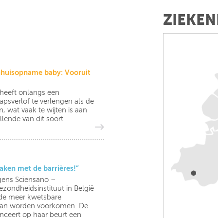
ZIEKEN
enhuisopname baby: Vooruit
 heeft onlangs een
psverlof te verlengen als de
 wat vaak te wijten is aan
llende van dit soort
aken met de barrières!”
lgens Sciensano –
zondheidsinstituut in België
alde meer kwetsbare
k kan worden voorkomen. De
ceert op haar beurt een