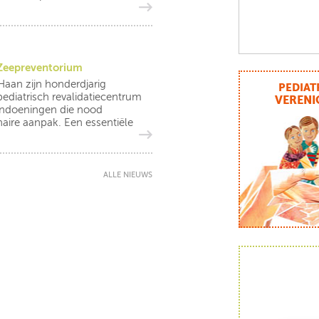
t Zeepreventorium
Haan zijn honderdjarig
PEDIAT
pediatrisch revalidatiecentrum
VERENI
andoeningen die nood
naire aanpak. Een essentiële
ALLE NIEUWS