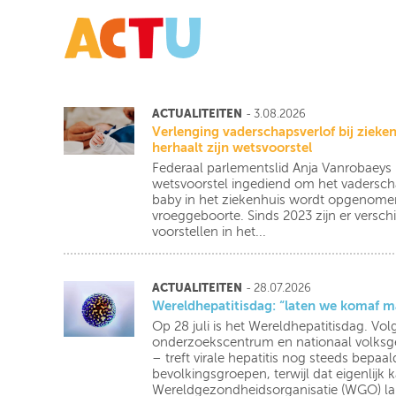
ACTUALITEITEN
- 3.08.2026
Verlenging vaderschapsverlof bij ziek
herhaalt zijn wetsvoorstel
Federaal parlementslid Anja Vanrobaeys
wetsvoorstel ingediend om het vaderscha
baby in het ziekenhuis wordt opgenomen,
vroeggeboorte. Sinds 2023 zijn er verschi
voorstellen in het...
ACTUALITEITEN
- 28.07.2026
Wereldhepatitisdag: “laten we komaf m
Op 28 juli is het Wereldhepatitisdag. Vo
onderzoekscentrum en nationaal volksge
– treft virale hepatitis nog steeds bepa
bevolkingsgroepen, terwijl dat eigenlij
Wereldgezondheidsorganisatie (WGO) lan