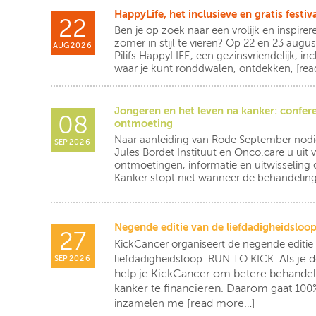
HappyLife, het inclusieve en gratis festiv
22
Ben je op zoek naar een vrolijk en inspire
zomer in stijl te vieren? Op 22 en 23 aug
AUG
2026
Pilifs HappyLIFE, een gezinsvriendelijk, in
waar je kunt ronddwalen, ontdekken,
[re
Jongeren en het leven na kanker: confere
08
ontmoeting
Naar aanleiding van Rode September nod
SEP
2026
Jules Bordet Instituut en Onco.care u uit
ontmoetingen, informatie en uitwisseling 
Kanker stopt niet wanneer de behandeling
Negende editie van de liefdadigheidslo
27
KickCancer
organiseert de negende editie
Als je
liefdadigheidsloop: RUN TO KICK.
SEP
2026
help je KickCancer om betere behande
kanker te financieren. Daarom gaat
100%
me
[read more…]
inzamelen