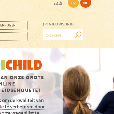
A
FR
NL
A
A
NIEUWSBRIEF
KENHUIZEN
Zoeken
naar:
AAN ONZE GROTE
NLINE
EIDSENQUÊTE!
 om de kwaliteit van
te te verbeteren door
orte vragenlijst te