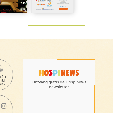
MÊLE
hild
Ontvang gratis de Hospinews
heek
newsletter