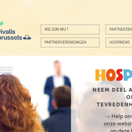
Skip to content
Menu
WIE ZIJN WIJ ?
PARTNERZIE
PARTNERVERENIGINGEN
HOSPINEWS
NEEM DEEL 
O
TEVREDENH
→
Help ons
onze websi
op deze k