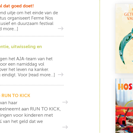
al dat goed doet!
rend uitje om het einde van de
ustus organiseert Ferme Nos
clusief en duurzaam festival
ad more…]
ntie, uitwisseling en
igen het AJA-team van het
 voor een namiddag vol
over het leven na kanker.
 eindigt. Voor
[read more…]
op RUN TO KICK
 van haar
 deelneemt aan RUN TO KICK,
lingen voor kinderen met
 van het geld dat we