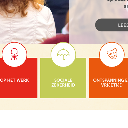
a
LEE
OP HET WERK
SOCIALE
ONTSPANNING 
ZEKERHEID
VRIJETIJD