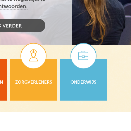
ntwoorden.
S VERDER
EN
ZORGVERLENERS
ONDERWIJS