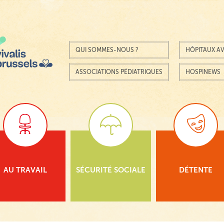
Passer au contenu
Menu
QUI SOMMES-NOUS ?
HÔPITAUX AV
ASSOCIATIONS PÉDIATRIQUES
HOSPINEWS
AU TRAVAIL
SÉCURITÉ SOCIALE
DÉTENTE