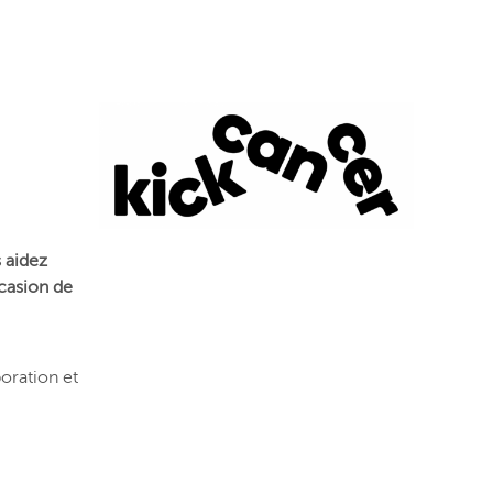
 aidez
ccasion de
oration et