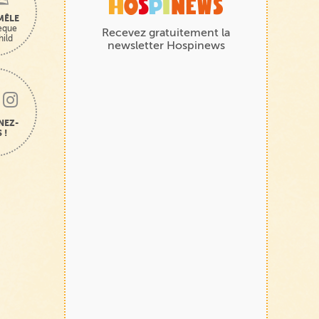
MÊLE
hèque
Recevez gratuitement la
hild
newsletter Hospinews
NEZ-
 !