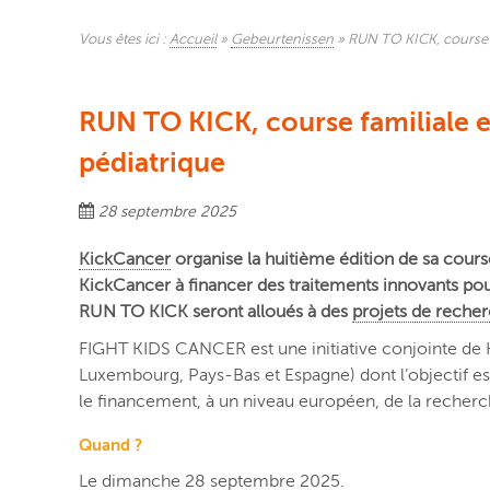
Vous êtes ici :
Accueil
»
Gebeurtenissen
»
RUN TO KICK, course fa
RUN TO KICK, course familiale et
pédiatrique
28 septembre 2025
KickCancer
organise la huitième édition de sa cour
KickCancer à financer des traitements innovants pour
RUN TO KICK seront alloués à des
projets de rech
FIGHT KIDS CANCER est une initiative conjointe de 
Luxembourg, Pays-Bas et Espagne) dont l’objectif est
le financement, à un niveau européen, de la recherc
Quand ?
Le dimanche 28 septembre 2025.