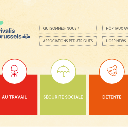
Passer au contenu
Menu
QUI SOMMES-NOUS ?
HÔPITAUX AV
ASSOCIATIONS PÉDIATRIQUES
HOSPINEWS
AU TRAVAIL
SÉCURITÉ SOCIALE
DÉTENTE