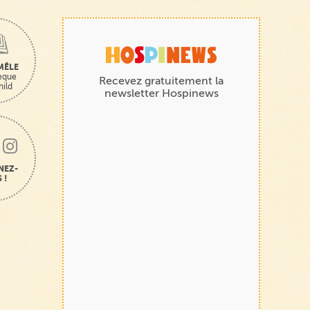
MÊLE
hèque
Recevez gratuitement la
hild
newsletter Hospinews
NEZ-
 !