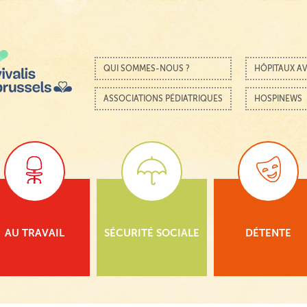
Passer au contenu
Menu
QUI SOMMES-NOUS ?
HÔPITAUX AV
ASSOCIATIONS PÉDIATRIQUES
HOSPINEWS
AU TRAVAIL
SÉCURITÉ SOCIALE
DÉTENTE