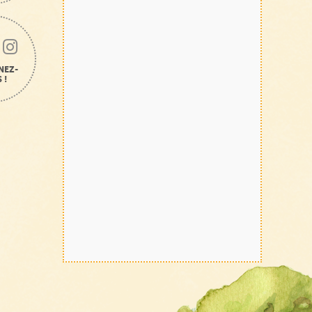
NEZ-
 !