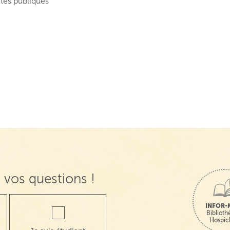
ités publiques
 vos questions !
INFOR-
Bibliot
Hospic