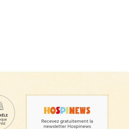
MÊLE
hèque
Recevez gratuitement la
hild
newsletter Hospinews