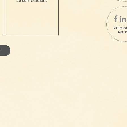
Je suis étudiant
REJOIG
NOUS