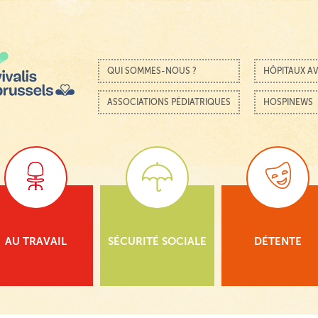
Passer au contenu
Menu
QUI SOMMES-NOUS ?
HÔPITAUX AV
ASSOCIATIONS PÉDIATRIQUES
HOSPINEWS
AU TRAVAIL
SÉCURITÉ SOCIALE
DÉTENTE