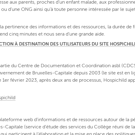
dresse aux parents, proches d’un enfant malade, aux profession
n ou d’une ONG ainsi qu’à toute personne intéressée par le su
, la pertinence des informations et des ressources, la durée de 
rend cinq minutes et nous sera d’une grande aide.
CTION À DESTINATION DES UTILISATEURS DU SITE HOSPICHIL
partie du Centre de Documentation et Coordination asbl (CDCS-CM
rnement de Bruxelles-Capitale depuis 2003 (le site est en lig
e 1er février 2023, après deux ans de processus, Hospichild app
pichild
lateforme web d’informations et de ressources autour de la pér
elles-Capitale (service d’étude des services du Collège réun
qui participent à l’élaboration et la mise en place des politique