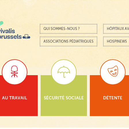
Passer au contenu
Menu
QUI SOMMES-NOUS ?
HÔPITAUX AV
ASSOCIATIONS PÉDIATRIQUES
HOSPINEWS
AU TRAVAIL
SÉCURITÉ SOCIALE
DÉTENTE