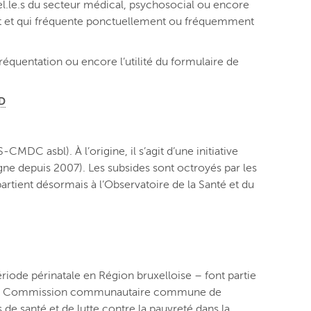
nel.le.s du secteur médical, psychosocial ou encore
jet et qui fréquente ponctuellement ou fréquemment
fréquentation ou encore l’utilité du formulaire de
D
DC asbl). À l’origine, il s’agit d’une initiative
ne depuis 2007). Les subsides sont octroyés par les
artient désormais à l’Observatoire de la Santé et du
iode périnatale en Région bruxelloise – font partie
i de la Commission communautaire commune de
s de santé et de lutte contre la pauvreté dans la