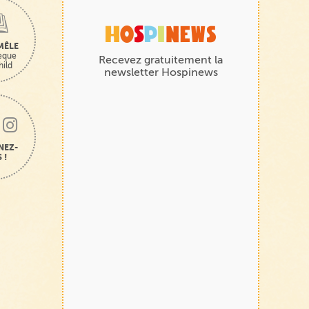
MÊLE
hèque
Recevez gratuitement la
hild
newsletter Hospinews
NEZ-
 !