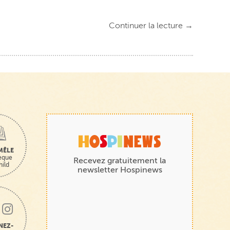
Continuer la lecture
→
MÊLE
hèque
Recevez gratuitement la
hild
newsletter Hospinews
NEZ-