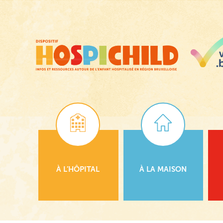
Passer
au
contenu
principal
À L’HÔPITAL
À LA MAISON