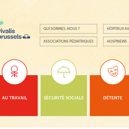
Passer au contenu
Menu
QUI SOMMES-NOUS ?
HÔPITAUX AV
ASSOCIATIONS PÉDIATRIQUES
HOSPINEWS
AU TRAVAIL
SÉCURITÉ SOCIALE
DÉTENTE