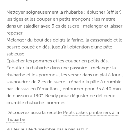
Nettoyer soigneusement la rhubarbe ; éplucher (effiler)
les tiges et les couper en petits tronçons ; les mettre
dans un saladier avec 3 cs de sucre ; mélanger et laisser
reposer.
Mélanger du bout des doigts la farine, la cassonade et le
beurre coupé en dés, jusqu’à l’obtention d’une pâte
sableuse.
Éplucher les pommes et les couper en petits dés.
Égoutter la rhubarbe dans une passoire ; mélanger la
rhubarbe et les pommes ; les verser dans un plat à four ;
saupoudrer de 2 cs de sucre ; répartir la pâte à crumble
par-dessus en l’émiettant ; enfourner pour 35 à 40 min
de cuisson à 180°. Ready pour déguster ce délicieux
crumble rhubarbe-pommes !
Découvrez aussi la recette
Petits cakes printaniers à la
rhubarbe
Visiter le site ‘
Ensemble pas à pas asbl
«