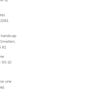
lle 12
tés
 1081
n handicap
 Smelten,
5 81
une
4 90 10
ose une
ap,