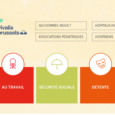
Passer au contenu
Menu
QUI SOMMES-NOUS ?
HÔPITAUX AV
ASSOCIATIONS PÉDIATRIQUES
HOSPINEWS
AU TRAVAIL
SÉCURITÉ SOCIALE
DÉTENTE