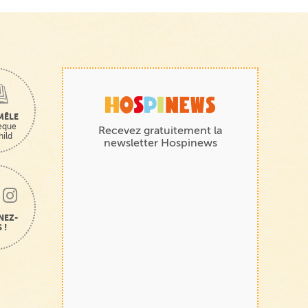
MÊLE
hèque
Recevez gratuitement la
hild
newsletter Hospinews
NEZ-
 !