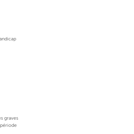
handicap
es graves
 période