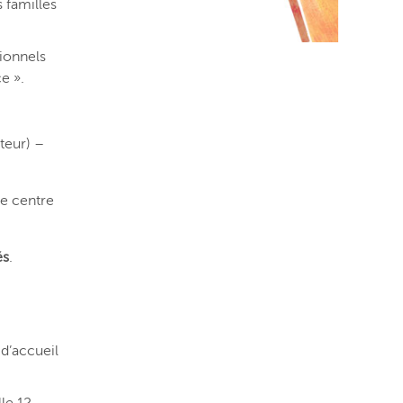
 familles
sionnels
e ».
teur) –
le centre
és
.
 d’accueil