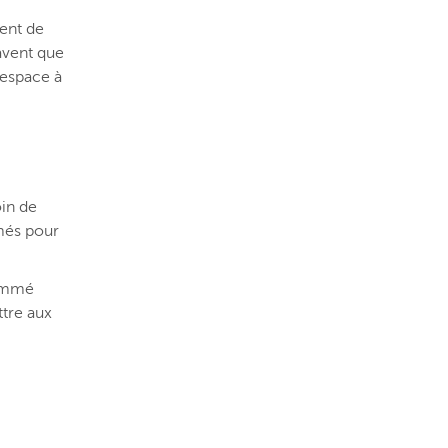
ment de
savent que
’espace à
oin de
rmés pour
nommé
ttre aux