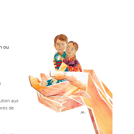
un ou
n
utien aux
bres de