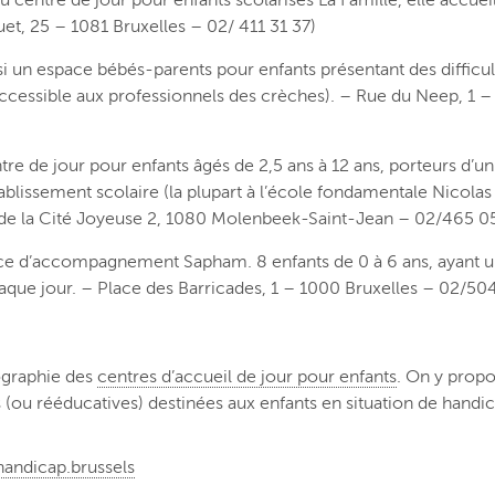
u centre de jour pour enfants scolarisés La Famille, elle accuei
et, 25 – 1081 Bruxelles – 02/ 411 31 37)
si un espace bébés-parents pour enfants présentant des difficul
ccessible aux professionnels des crèches). – Rue du Neep, 1 –
tre de jour pour enfants âgés de 2,5 ans à 12 ans, porteurs d’u
blissement scolaire (la plupart à l’école fondamentale Nicolas
e de la Cité Joyeuse 2, 1080 Molenbeek-Saint-Jean – 02/465 0
vice d’accompagnement Sapham. 8 enfants de 0 à 6 ans, ayant 
haque jour. – Place des Barricades, 1 – 1000 Bruxelles – 02/50
tographie des
centres d’accueil de jour pour enfants
. On y prop
s (ou rééducatives) destinées aux enfants en situation de handic
handicap.brussels