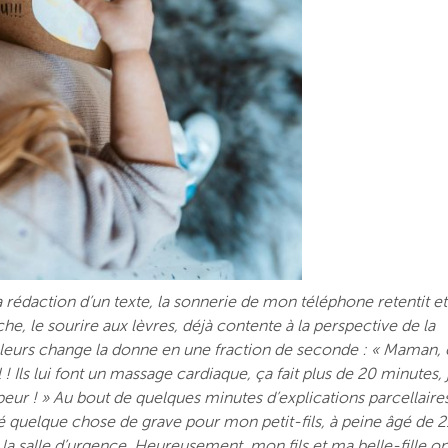
 rédaction d’un texte, la sonnerie de mon téléphone retentit et
he, le sourire aux lèvres, déjà contente à la perspective de la
pleurs change la donne en une fraction de seconde : « Maman, 
l ! Ils lui font un massage cardiaque, ça fait plus de 20 minutes, 
ai peur ! » Au bout de quelques minutes d’explications parcellaire
sé quelque chose de grave pour mon petit-fils, à peine âgé de 2
 la salle d’urgence. Heureusement, mon fils et ma belle-fille on