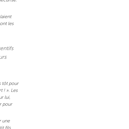
sécurisé.
laient
ont les
entifs
urs
s tôt pour
 ! ». Les
r lui,
r pour
r une
it fils.