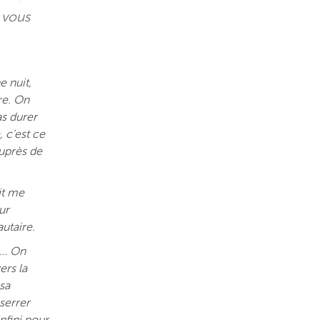
s vous
e nuit,
re. On
as durer
 c’est ce
auprès de
it me
ur
autaire.
n… On
ers la
sa
 serrer