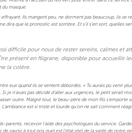
ible. Attente à l’accueil du feu vert pour entrer dans ce service 
ort du masque.
st effrayant. Ils mangent peu, ne dorment pas beaucoup, ils se re
dira que le pronostic est sombre. Et s’il s’en sort, quelles ser
i difficile pour nous de rester sereins, calmes et att
re présent en filigrane, disponible pour accueillir le
ême la colère.
ntre eux quand ils se sentent débordés. « Tu aurais pu venir plu
i je n’avais pas décidé d’aller aux urgences, le petit serait mort
passer outre. Malgré tout, le beau-père de mon fils s’emporte su
 L’ambiance est si triste et lourde qu’on ne sait comment réagi
s-parents, recevoir l’aide des psychologues du service. Garde
de savoir à tout prix quel est l’état réel de la santé de notre pet