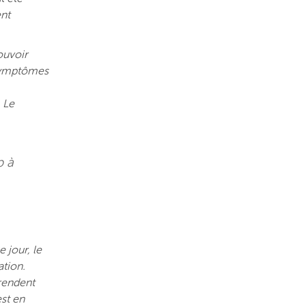
ent
pouvoir
s symptômes
 Le
p à
 jour, le
ation.
rendent
est en