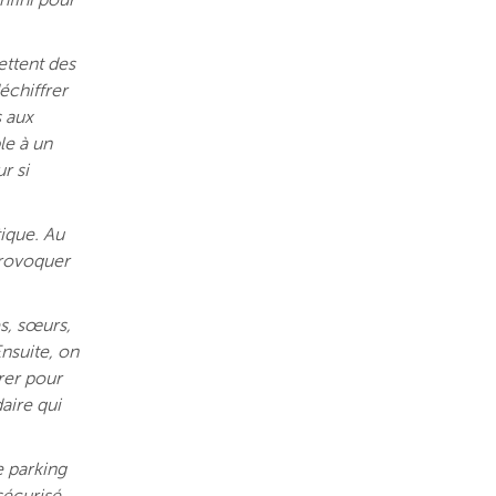
nfini pour
ettent des
échiffrer
s aux
le à un
r si
tique. Au
 provoquer
es, sœurs,
Ensuite, on
rer pour
aire qui
e parking