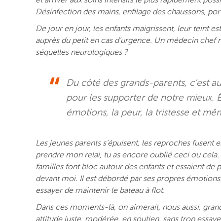
et arriver aux soins intensifs le plus rapidement poss
Désinfection des mains, enfilage des chaussons, p
De jour en jour, les enfants maigrissent, leur teint e
auprès du petit en cas d’urgence. Un médecin chef me 
séquelles neurologiques ?
Du côté des grands-parents, c’est auss
pour les supporter de notre mieux. Êt
émotions, la peur, la tristesse et m
Les jeunes parents s’épuisent, les reproches fusent e
prendre mon relai, tu as encore oublié ceci ou cela… S
familles font bloc autour des enfants et essaient de 
devant moi. Il est débordé par ses propres émotions.
essayer de maintenir le bateau à flot.
Dans ces moments-là, on aimerait, nous aussi, grand
attitude juste, modérée, en soutien, sans trop essayer 