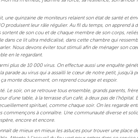
 Mon fils m’émeut, j’admire sa force, sa résilience, son amour i
it, une quinzaine de moniteurs relaient son état de santé et ém
produisent leur râle régulier. Au fil du temps, on apprend à d
ubes sortent de son cou et de chaque membre de son corps, relié
le dans ce lit ultra médicalisé, dans cette chambre qui ressemb
parler. Nous devons éviter tout stimuli afin de ménager son cœu
emble en le regardant.
armi plus de 10 000 virus. On effectue aussi une enquête géné
la parade au virus qui a assailli le cœur de notre petit, jusqu’à
20%, ça monte doucement, on reprend courage et espoir.
ôté. Le soir, on se retrouve tous ensemble, grands parents, frèr
r d’une table, à la terrasse d’un café, à deux pas de l’hôpital. 
ecueillement spirituel, comme chaque soir. On les regarde ent
nous commençons à connaître. Une communauté diverse et solid
n espère, encore et encore.
n connait de mieux en mieux les astuces pour trouver une place d