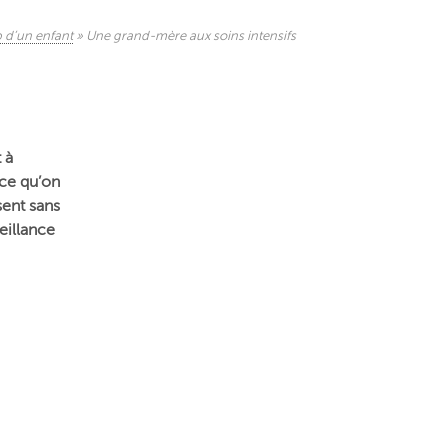
p d’un enfant
»
Une grand-mère aux soins intensifs
 à
-ce qu’on
sent sans
eillance