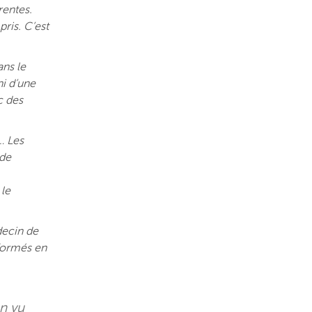
rentes.
pris. C’est
ans le
ni d’une
c des
… Les
 de
 le
decin de
nformés en
en vu