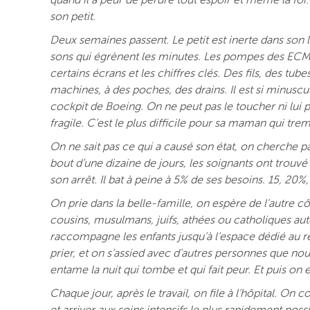
quand il a peur de perdre tout espoir et même la foi.
son petit.
Deux semaines passent. Le petit est inerte dans son l
sons qui égrènent les minutes. Les pompes des ECMO 
certains écrans et les chiffres clés. Des fils, des t
machines, à des poches, des drains. Il est si minuscu
cockpit de Boeing. On ne peut pas le toucher ni lui 
fragile. C’est le plus difficile pour sa maman qui tr
On ne sait pas ce qui a causé son état, on cherche p
bout d’une dizaine de jours, les soignants ont trouvé 
son arrêt. Il bat à peine à 5% de ses besoins. 15, 
On prie dans la belle-famille, on espère de l’autre c
cousins, musulmans, juifs, athées ou catholiques autou
raccompagne les enfants jusqu’à l’espace dédié au r
prier, et on s’assied avec d’autres personnes que 
entame la nuit qui tombe et qui fait peur. Et puis o
Chaque jour, après le travail, on file à l’hôpital. O