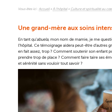
Vous êtes ici :
Accueil
»
À l’hôpital
»
Culture et spiritualité au cœ
Une grand-mère aux soins intens
En tant qu’
abuela
,
mon nom de mamie, je me questionn
l’hôpital. Ce témoignage aidera peut-être d’autres 
en fait assez, trop ? Comment soutenir son enfant po
prendre trop de place ? Comment faire taire ses ém
et sérénité sans vouloir tout savoir ?