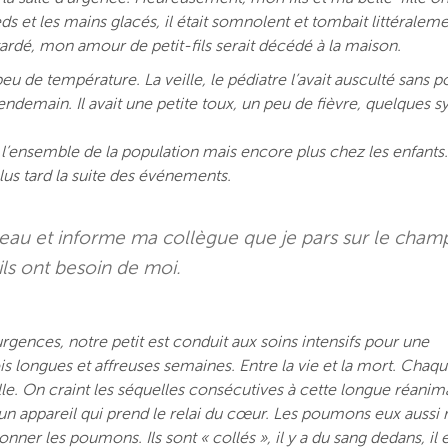
ds et les mains glacés, il était somnolent et tombait littéralem
 tardé, mon amour de petit-fils serait décédé à la maison.
 peu de température. La veille, le pédiatre l’avait ausculté sans 
le lendemain. Il avait une petite toux, un peu de fièvre, quelque
s l’ensemble de la population mais encore plus chez les enfants.
lus tard la suite des événements.
eau et informe ma collègue que je pars sur le cham
, ils ont besoin de moi.
urgences, notre petit est conduit aux soins intensifs pour une
is longues et affreuses semaines. Entre la vie et la mort. Chaque
ille. On craint les séquelles consécutives à cette longue réanim
un appareil qui prend le relai du cœur. Les poumons eux aussi 
ner les poumons. Ils sont « collés », il y a du sang dedans, il 