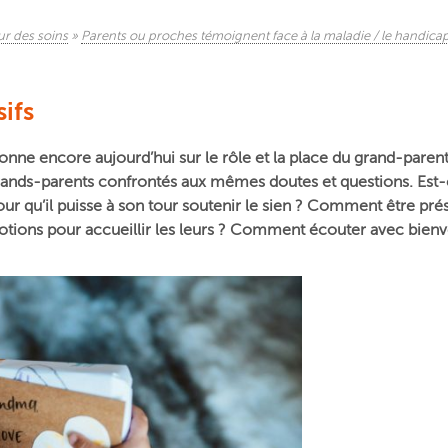
ur des soins
»
Parents ou proches témoignent face à la maladie / le handica
ifs
e encore aujourd’hui sur le rôle et la place du grand-parent
grands-parents confrontés aux mêmes doutes et questions. Est
ur qu’il puisse à son tour soutenir le sien ? Comment être pré
otions pour accueillir les leurs ? Comment écouter avec bienv