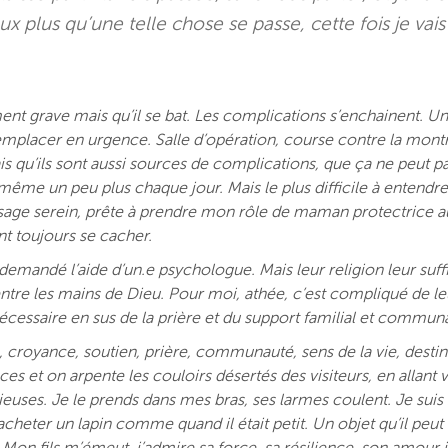
ux plus qu’une telle chose se passe, cette fois je vai
nt grave mais qu’il se bat. Les complications s’enchainent. Un
remplacer en urgence. Salle d’opération, course contre la mont
 qu’ils sont aussi sources de complications, que ça ne peut p
ême un peu plus chaque jour. Mais le plus difficile à entendre,
 visage serein, prête à prendre mon rôle de maman protectrice 
ent toujours se cacher.
 demandé l’aide d’un.e psychologue. Mais leur religion leur suff
entre les mains de Dieu. Pour moi, athée, c’est compliqué de le
écessaire en sus de la prière et du support familial et commun
, croyance, soutien, prière, communauté, sens de la vie, desti
es et on arpente les couloirs désertés des visiteurs, en allant v
euses. Je le prends dans mes bras, ses larmes coulent. Je suis 
acheter un lapin comme quand il était petit. Un objet qu’il peut