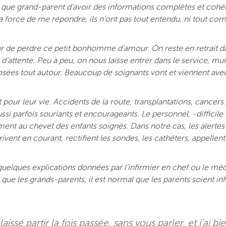
ant que grand-parent d’avoir des informations complètes et cohé
la force de me répondre, ils n’ont pas tout entendu, ni tout com
ur de perdre ce petit bonhomme d’amour. On reste en retrait d
e d’attente. Peu à peu, on nous laisse entrer dans le service, mu
osées tout autour. Beaucoup de soignants vont et viennent ave
.
 pour leur vie. Accidents de la route, transplantations, cancers
ussi parfois souriants et encourageants. Le personnel, -difficile
ment au chevet des enfants soignés. Dans notre cas, les alertes
ivent en courant, rectifient les sondes, les cathéters, appellent
quelques explications données par l’infirmier en chef ou le mé
ue les grands-parents, il est normal que les parents soient i
aissé partir la fois passée, sans vous parler, et j’ai bi