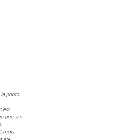
 la photo
c’est
je prie, on
s,
1 mois.
t été