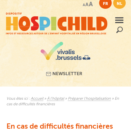
Passer
A
FR
NL
A
A
au
contenu
principal
Recherc
NEWSLETTER
Vous êtes ici :
Accueil
»
À l’hôpital
»
Préparer l’hospitalisation
»
En
cas de difficultés financières
En cas de difficultés financières