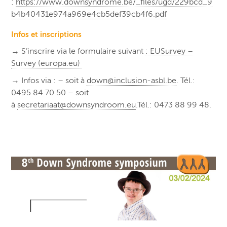
:
https://www.downsyndrome.be/_files/ugd/229bcd_9
b4b40431e974a969e4cb5def39cb4f6.pdf
Infos et inscriptions
→ S’inscrire via le formulaire suivant
: EUSurvey –
Survey (europa.eu)
→ Infos via : – soit à
down@inclusion-asbl.be
. Tél.:
0495 84 70 50 – soit
à
secretariaat@downsyndroom.eu
.Tél.: 0473 88 99 48.