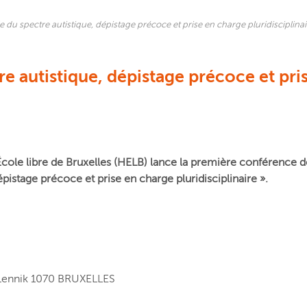
 du spectre autistique, dépistage précoce et prise en charge pluridisciplinai
e autistique, dépistage précoce et pri
École libre de Bruxelles (HELB) lance la première conférence d
épistage précoce et prise en charge pluridisciplinaire ».
Lennik 1070 BRUXELLES