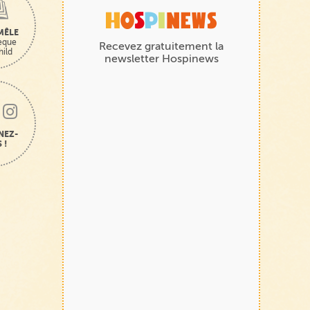
MÊLE
hèque
Recevez gratuitement la
hild
newsletter Hospinews
NEZ-
 !