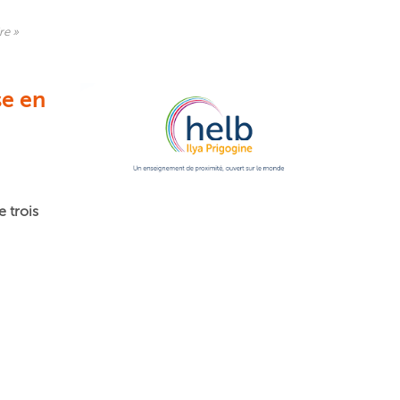
re »
se en
e trois