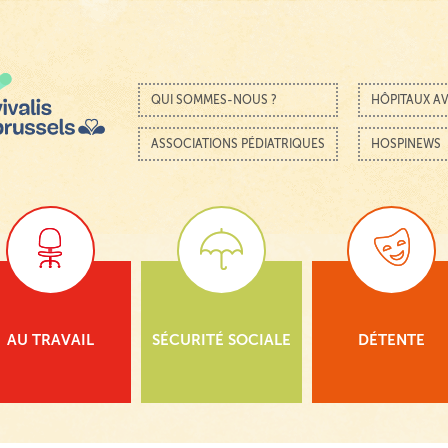
Passer au contenu
Menu
QUI SOMMES-NOUS ?
HÔPITAUX AV
ASSOCIATIONS PÉDIATRIQUES
HOSPINEWS
AU TRAVAIL
SÉCURITÉ SOCIALE
DÉTENTE