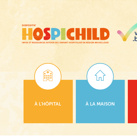
Passer
au
contenu
principal
À L’HÔPITAL
À LA MAISON