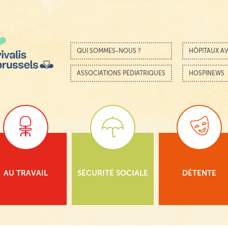
Passer au contenu
Menu
QUI SOMMES-NOUS ?
HÔPITAUX AV
ASSOCIATIONS PÉDIATRIQUES
HOSPINEWS
AU TRAVAIL
SÉCURITÉ SOCIALE
DÉTENTE