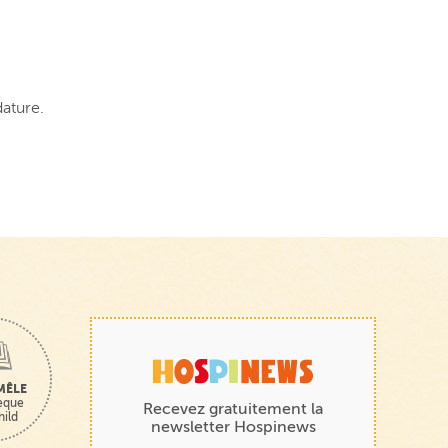
ature.
MÊLE
hèque
Recevez gratuitement la
hild
newsletter Hospinews