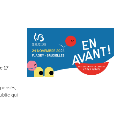
e 17
 pensés,
ublic qui