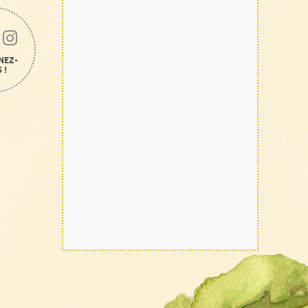
NEZ-
 !