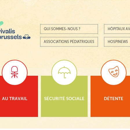
Passer au contenu
Menu
QUI SOMMES-NOUS ?
HÔPITAUX AV
ASSOCIATIONS PÉDIATRIQUES
HOSPINEWS
AU TRAVAIL
SÉCURITÉ SOCIALE
DÉTENTE