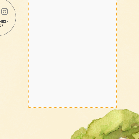
NEZ-
 !