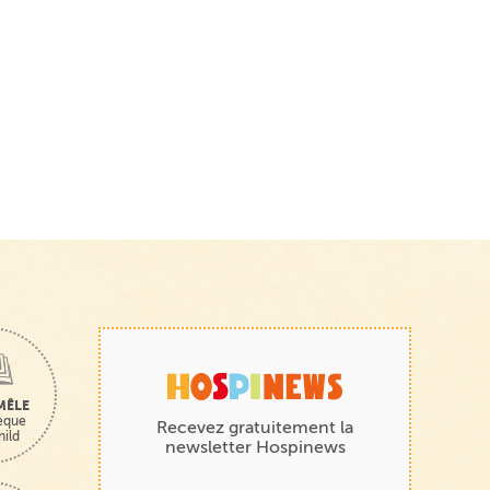
MÊLE
hèque
Recevez gratuitement la
hild
newsletter Hospinews