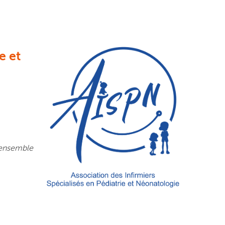
e et
r ensemble