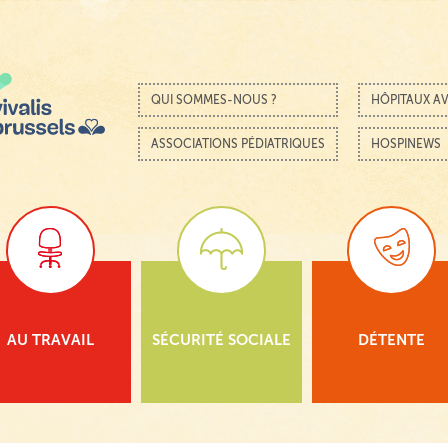
Passer au contenu
Menu
QUI SOMMES-NOUS ?
HÔPITAUX AV
ASSOCIATIONS PÉDIATRIQUES
HOSPINEWS
AU TRAVAIL
SÉCURITÉ SOCIALE
DÉTENTE