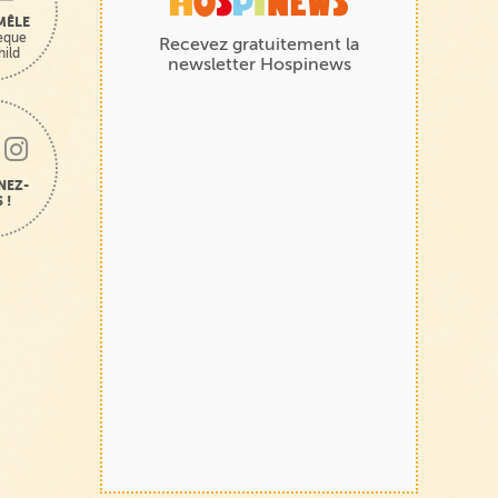
MÊLE
hèque
Recevez gratuitement la
hild
newsletter Hospinews
NEZ-
 !