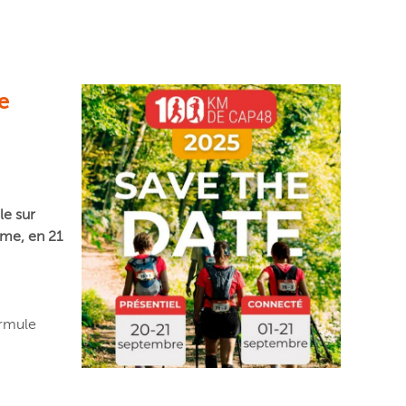
e
le sur
hme, en 21
ormule