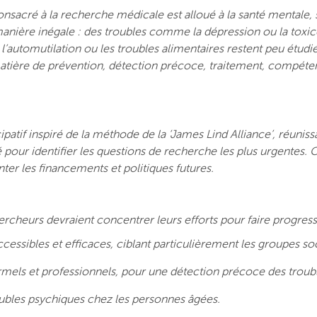
consacré à la recherche médicale est alloué à la santé mentale,
manière inégale : des troubles comme la dépression ou la toxi
 l’automutilation ou les troubles alimentaires restent peu étud
matière de prévention, détection précoce, traitement, compéten
atif inspiré de la méthode de la ‘James Lind Alliance’, réunissan
 pour identifier les questions de recherche les plus urgentes. C
nter les financements et politiques futures.
hercheurs devraient concentrer leurs efforts pour faire progress
sibles et efficaces, ciblant particulièrement les groupes so
ormels et professionnels, pour une détection précoce des troub
oubles psychiques chez les personnes âgées.