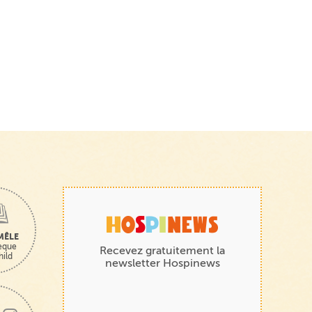
MÊLE
hèque
Recevez gratuitement la
hild
newsletter Hospinews