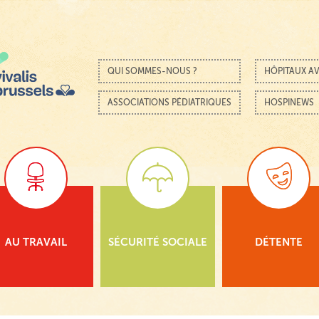
Passer au contenu
Menu
QUI SOMMES-NOUS ?
HÔPITAUX AV
ASSOCIATIONS PÉDIATRIQUES
HOSPINEWS
AU TRAVAIL
SÉCURITÉ SOCIALE
DÉTENTE