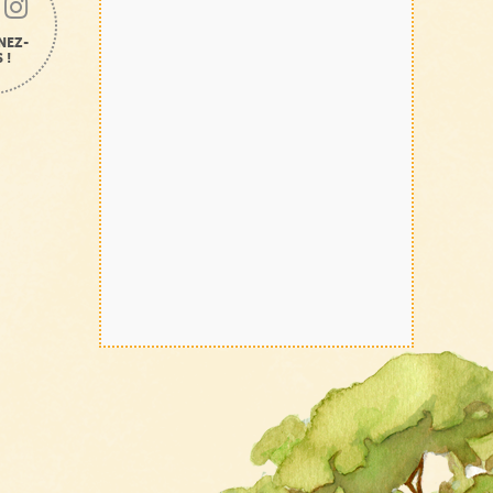
NEZ-
 !