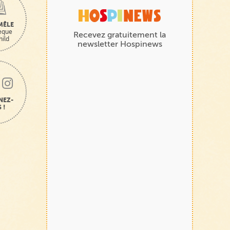
MÊLE
hèque
Recevez gratuitement la
hild
newsletter Hospinews
NEZ-
 !