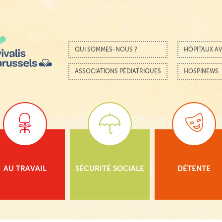
Passer au contenu
Menu
QUI SOMMES-NOUS ?
HÔPITAUX AV
ASSOCIATIONS PÉDIATRIQUES
HOSPINEWS
AU TRAVAIL
SÉCURITÉ SOCIALE
DÉTENTE