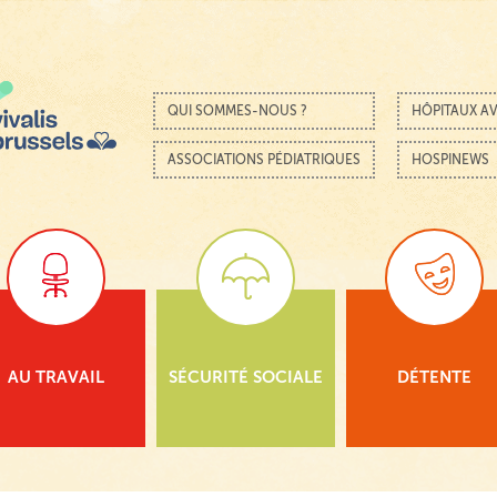
Passer au contenu
Menu
QUI SOMMES-NOUS ?
HÔPITAUX AV
ASSOCIATIONS PÉDIATRIQUES
HOSPINEWS
AU TRAVAIL
SÉCURITÉ SOCIALE
DÉTENTE