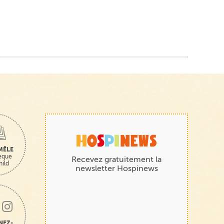
MÊLE
hèque
Recevez gratuitement la
hild
newsletter Hospinews
NEZ-