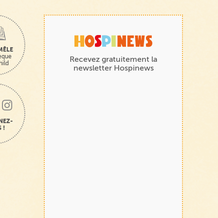
MÊLE
hèque
Recevez gratuitement la
hild
newsletter Hospinews
NEZ-
 !