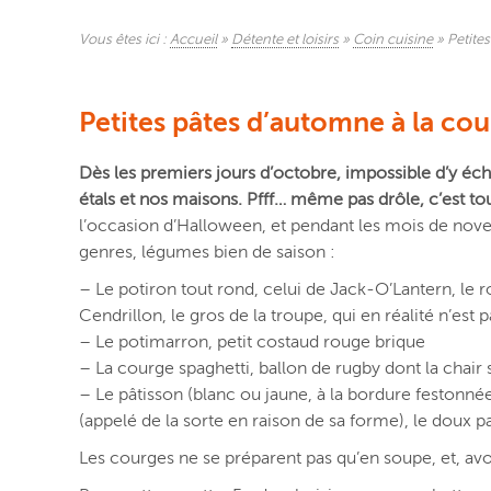
Vous êtes ici :
Accueil
»
Détente et loisirs
»
Coin cuisine
»
Petite
Petites pâtes d’automne à la co
Dès les premiers jours d’octobre, impossible d’y éch
étals et nos maisons. Pfff… même pas drôle, c’est t
l’occasion d’Halloween, et pendant les mois de nove
genres, légumes bien de saison :
– Le potiron tout rond, celui de Jack-O’Lantern, le 
Cendrillon, le gros de la troupe, qui en réalité n’est 
– Le potimarron, petit costaud rouge brique
– La courge spaghetti, ballon de rugby dont la chair 
– Le pâtisson (blanc ou jaune, à la bordure festonnée
(appelé de la sorte en raison de sa forme), le doux p
Les courges ne se préparent pas qu’en soupe, et, avou