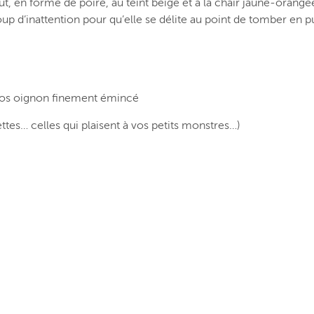
t, en forme de poire, au teint beige et à la chair jaune-orangé
oup d’inattention pour qu’elle se délite au point de tomber en p
gros oignon finement émincé
ettes… celles qui plaisent à vos petits monstres…)