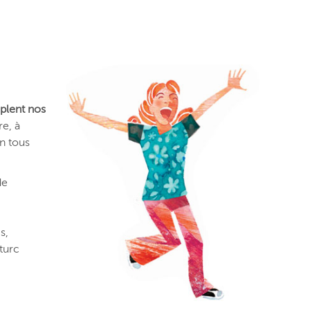
uplent nos
e, à
n tous
de
s,
turc