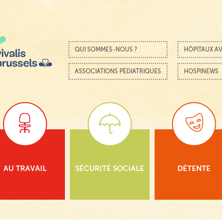
Passer au contenu
Menu
QUI SOMMES-NOUS ?
HÔPITAUX AV
ASSOCIATIONS PÉDIATRIQUES
HOSPINEWS
AU TRAVAIL
SÉCURITÉ SOCIALE
DÉTENTE