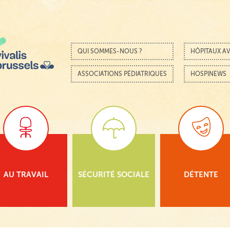
Passer au contenu
Menu
QUI SOMMES-NOUS ?
HÔPITAUX AV
ASSOCIATIONS PÉDIATRIQUES
HOSPINEWS
AU TRAVAIL
SÉCURITÉ SOCIALE
DÉTENTE