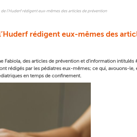
 de l’Huderf rédigent eux-mêmes des articles de prévention
l’Huderf rédigent eux-mêmes des artic
ine Fabiola, des articles de prévention et d’information intitu
sont
rédigés par les pédiatres eux-mêmes; ce qui, avouons-le, e
 pédiatriques en temps de confinement.