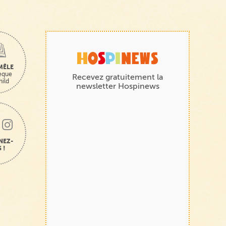
MÊLE
hèque
Recevez gratuitement la
hild
newsletter Hospinews
NEZ-
 !