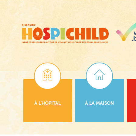
Passer
au
contenu
principal
À L’HÔPITAL
À LA MAISON