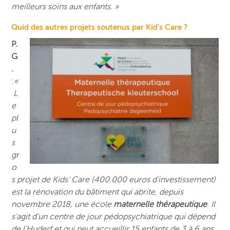
meilleurs soins aux enfants. »
Quid des autres projets soutenus par Kid’s Care ?
P.
G
.
:
«
L
e
pl
u
s
gr
o
s projet de Kids’ Care (400.000 euros d’investissement)
est la rénovation du bâtiment qui abrite, depuis
novembre 2018, une école
maternelle thérapeutique
. Il
s’agit d’un centre de jour pédopsychiatrique qui dépend
de l’Huderf et qui peut accueillir 15 enfants de 3 à 6 ans