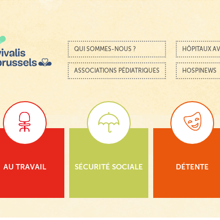
Passer au contenu
Menu
QUI SOMMES-NOUS ?
HÔPITAUX AV
ASSOCIATIONS PÉDIATRIQUES
HOSPINEWS
AU TRAVAIL
SÉCURITÉ SOCIALE
DÉTENTE