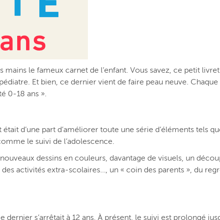
s mains le fameux carnet de l’enfant. Vous savez, ce petit livr
édiatre. Et bien, ce dernier vient de faire peau neuve. Chaqu
té 0-18 ans ».
tait d’une part d’améliorer toute une série d’éléments tels qu
comme le suivi de l’adolescence.
ouveaux dessins en couleurs, davantage de visuels, un découp
t, des activités extra-scolaires…, un « coin des parents », du 
 ce dernier s’arrêtait à 12 ans. À présent, le suivi est prolongé 