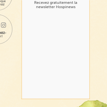
hèque
Recevez gratuitement la
hild
newsletter Hospinews
NEZ-
 !