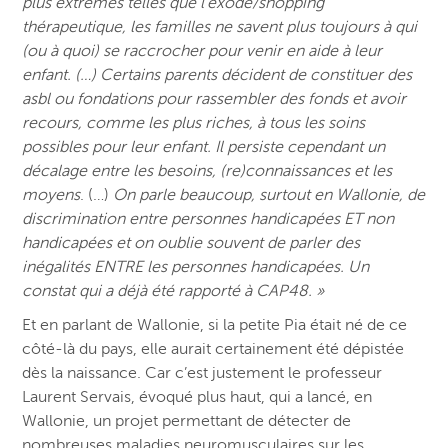
plus extrêmes telles que l’exode/shopping
thérapeutique, les familles ne savent plus toujours à qui
(ou à quoi) se raccrocher pour venir en aide à leur
enfant. (…) C
ertains parents décident de constituer des
asbl ou fondations pour rassembler des fonds et avoir
recours, comme les plus riches, à tous les soins
possibles pour leur enfant. I
l persiste cependant un
décalage entre les besoins, (re)connaissances et les
moyens
. (…)
On parle beaucoup, surtout en Wallonie, de
discrimination entre personnes handicapées ET non
handicapées et on oublie souvent de parler des
inégalités ENTRE les personnes handicapées. Un
constat qui a déjà été rapporté à CAP48. »
Et en parlant de Wallonie, si la petite Pia était né de ce
côté-là du pays, elle aurait certainement été dépistée
dès la naissance. Car c’est justement le professeur
Laurent Servais, évoqué plus haut, qui a lancé, en
Wallonie, un projet permettant de détecter de
nombreuses maladies neuromusculaires sur les