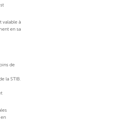
st
 valable à
ment en sa
oins de
e la STIB.
et
ales
 en