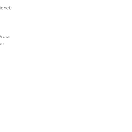
ignet)
 Vous
rez