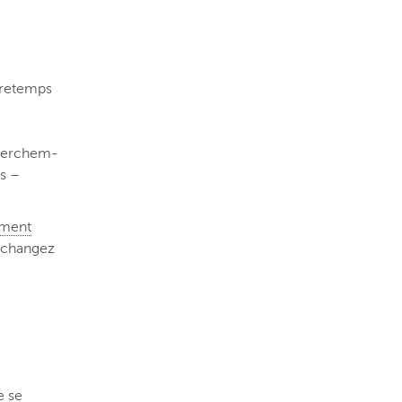
tretemps
 Berchem-
s –
ement
s changez
e se