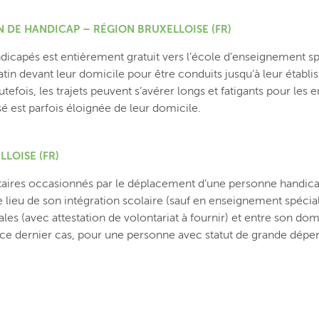
N DE HANDICAP – RÉGION BRUXELLOISE (FR)
ndicapés est entièrement gratuit vers l’école d’enseignement sp
atin devant leur domicile pour être conduits jusqu’à leur établ
utefois, les trajets peuvent s’avérer longs et fatigants pour les e
 est parfois éloignée de leur domicile.
LOISE (FR)
entaires occasionnés par le déplacement d’une personne handic
 le lieu de son intégration scolaire (sauf en enseignement spécial
iales (avec attestation de volontariat à fournir) et entre son dom
ns ce dernier cas, pour une personne avec statut de grande dép