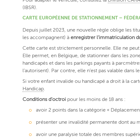
Pour adapter le véhicule, consultez la
Division CARA 
(IBSR).
CARTE EUROPÉENNE DE STATIONNEMENT – FÉDÉR
Depuis juillet 2023, une nouvelle règle oblige les t
les accompagnent) à
enregistrer l’immatriculation d
Cette carte est strictement personnelle. Elle ne peut 
Elle permet, en Belgique, de stationner dans les zo
handicapés et dans les parkings payants à parcmètr
l’autorisent). Par contre, elle n’est pas valable dans l
Si votre enfant invalide ou handicapé a droit à la 
Handicap
.
Conditions d’octroi
pour les moins de 18 ans :
avoir 2 points dans la catégorie « Déplacemen
présenter une invalidité permanente dont au 
avoir une paralysie totale des membres supér