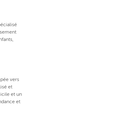
écialisé
issement
nfants,
apée vers
isé et
icile et un
endance et