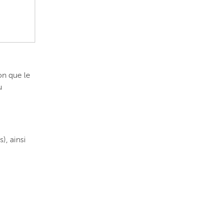
on que le
u
), ainsi