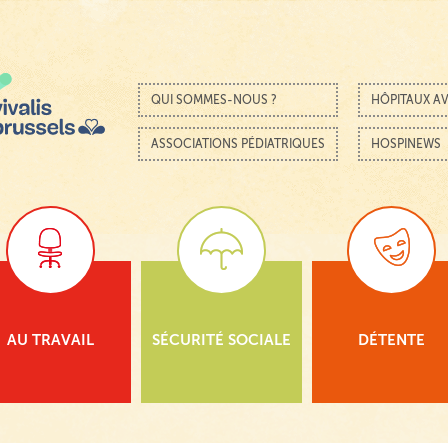
Passer au contenu
Menu
QUI SOMMES-NOUS ?
HÔPITAUX AV
ASSOCIATIONS PÉDIATRIQUES
HOSPINEWS
AU TRAVAIL
SÉCURITÉ SOCIALE
DÉTENTE