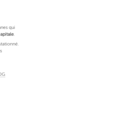
nnes qui
apitale
.
stationné.
s
DG