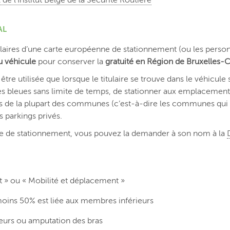
de l’Institut Belge de la Sécurité Routière
AL
itulaires d’une carte européenne de stationnement (ou les perso
u véhicule
pour conserver la
gratuité en Région de Bruxelles-C
être utilisée que lorsque le titulaire se trouve dans le véhicule 
nes bleues sans limite de temps, de stationner aux emplacement
es de la plupart des communes (c’est-à-dire les communes qui
es parkings privés.
carte de stationnement, vous pouvez la demander à son nom à la
t » ou « Mobilité et déplacement »
moins 50% est liée aux membres inférieurs
ieurs ou amputation des bras