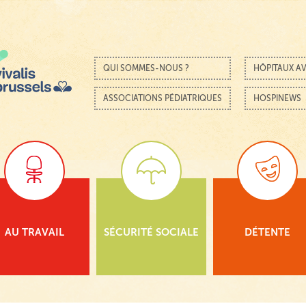
Passer au contenu
Menu
QUI SOMMES-NOUS ?
HÔPITAUX AV
ASSOCIATIONS PÉDIATRIQUES
HOSPINEWS
AU TRAVAIL
SÉCURITÉ SOCIALE
DÉTENTE