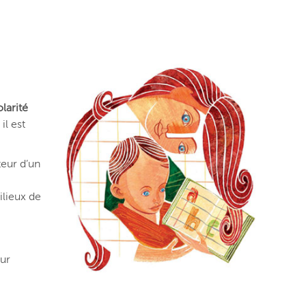
larité
il est
teur d’un
ilieux de
eur