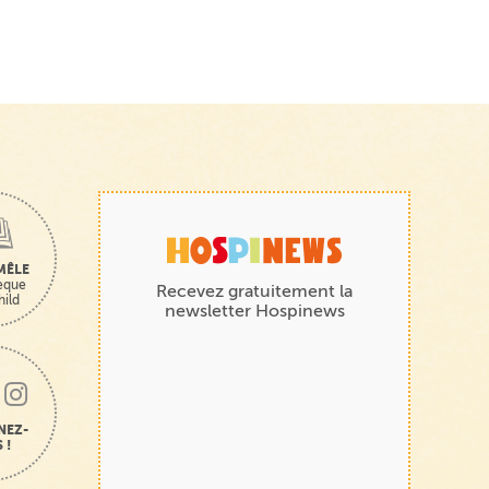
MÊLE
hèque
Recevez gratuitement la
hild
newsletter Hospinews
NEZ-
 !