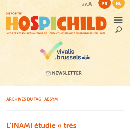
Passer
A
FR
NL
A
A
au
contenu
principal
Recherc
NEWSLETTER
ARCHIVES DU TAG :
ABSYM
L’INAMI étudie « très