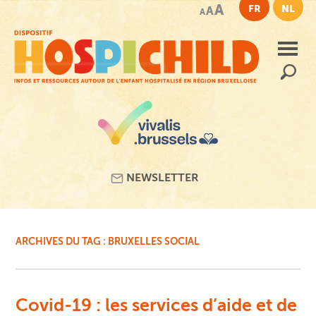
Passer
A
FR
NL
A
A
au
contenu
principal
Recherc
NEWSLETTER
ARCHIVES DU TAG :
BRUXELLES SOCIAL
Covid-19 : les services d’aide et de