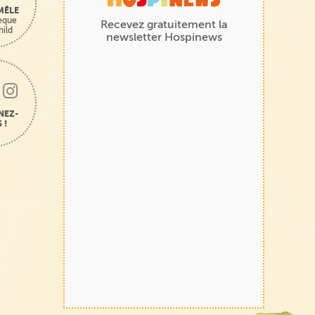
MÊLE
hèque
Recevez gratuitement la
hild
newsletter Hospinews
NEZ-
 !