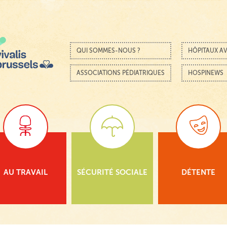
Passer au contenu
Menu
QUI SOMMES-NOUS ?
HÔPITAUX AV
ASSOCIATIONS PÉDIATRIQUES
HOSPINEWS
AU TRAVAIL
SÉCURITÉ SOCIALE
DÉTENTE