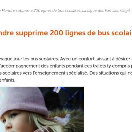
 Flandre supprime 200 lignes de bus scolaires, La Ligue des Familles réagit
ndre supprime 200 lignes de bus scolair
chaque jour les bus scolaires. Avec un confort laissant à désirer
accompagnement des enfants pendant ces trajets (y compris p
colaires vers l’enseignement spécialisé. Des situations qui ne 
enfants.