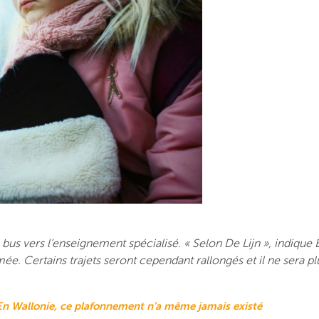
 bus vers l’enseignement spécialisé. « Selon De Lijn », indique
ée. Certains trajets seront cependant rallongés et il ne sera pl
En Wallonie, ce plafonnement n’a même jamais existé