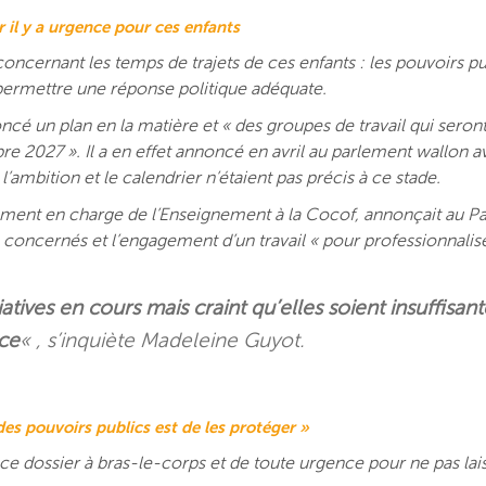
r il y a urgence pour ces enfants
concernant les temps de trajets de ces enfants : les pouvoirs p
permettre une réponse politique adéquate.
cé un plan en la matière et « des groupes de travail qui seront
e 2027 ». Il a en effet annoncé en avril au parlement wallon av
’ambition et le calendrier n’étaient pas précis à ce stade.
alement en charge de l’Enseignement à la Cocof, annonçait au P
s concernés et l’engagement d’un travail « pour professionnali
tiatives en cours mais craint qu’elles soient insuffis
nce
« , s’inquiète Madeleine Guyot.
es pouvoirs publics est de les protéger »
 ce dossier à bras-le-corps et de toute urgence pour ne pas lai