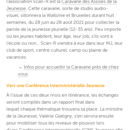
l’association Scan-R est la
Caravane des Assises de la
Jeunesse
. Cette caravane, sorte de studio audio-
visuel, sillonnera la Wallonie et Bruxelles durant huit
semaines, du 28 juin au 28 août 2021 pour collecter la
parole de la jeunesse plurielle (12-35 ans). Peu importe
où les jeunes habitent, leur âge, leur job, s’ils vont à
l’école ou non… Scan-R viendra à eux dans leur MJ, leur
club de sport, centre culturel, camp ou plaine de
vacances.
→
Infos pour accueillir la Caravane près de chez
vous
Vers une Conférence Interministérielle Jeunesse
À l’issue de ces deux mois en itinérance, l
es échanges
seront
compilés
dans un rapport final dans
lequel
chaque
thématique
trouvera sa place.
La ministre
de la Jeunesse, Valérie Glatigny, s’en servira ensuite
pour mobiliser tous les niveaux de pouvoir lors
d’une
Conférence Interministérielle (CIM) Jeunesse
afin