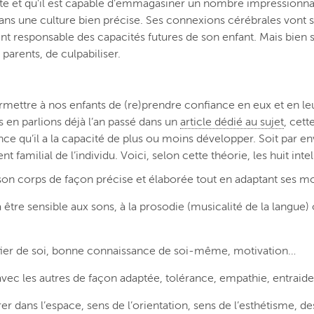
e et qu’il est capable d’emmagasiner un nombre impressionnant
ans une culture bien précise. Ses connexions cérébrales vont so
 responsable des capacités futures de son enfant. Mais bien sû
 parents, de culpabiliser.
rmettre à nos enfants de (re)prendre confiance en eux et en leu
 en parlions déjà l’an passé dans un
article dédié au sujet
, cett
nce qu’il a la capacité de plus ou moins développer. Soit par env
familial de l’individu. Voici, selon cette théorie, les huit intel
r son corps de façon précise et élaborée tout en adaptant ses m
 être sensible aux sons, à la prosodie (musicalité de la langue)
re fier de soi, bonne connaissance de soi-même, motivation…
 avec les autres de façon adaptée, tolérance, empathie, entraid
rer dans l’espace, sens de l’orientation, sens de l’esthétisme, 