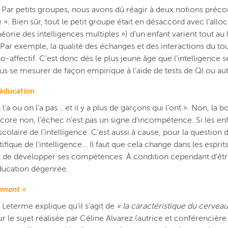
Par petits groupes, nous avons dû réagir à deux notions préconç
 ». Bien sûr, tout le petit groupe était en désaccord avec l’all
héorie des intelligences multiples ») d’un enfant varient tout au 
Par exemple, la qualité des échanges et des interactions du tout
ffectif. C’est donc dès le plus jeune âge que l’intelligence se
lus se mesurer de façon empirique à l’aide de tests de QI ou aut
’éducation
 ou on l’a pas… et il y a plus de garçons qui l’ont ». Non, la b
ncore non, l’échec n’est pas un signe d’incompétence. Si les en
 scolaire de l’intelligence. C’est aussi à cause, pour la question
ifique de l’intelligence… Il faut que cela change dans les espri
et de développer ses compétences. À condition cependant d’être
éducation dégenrée.
lement »
 Leterme explique qu’il s’agit de
« la caractéristique du cervea
le sujet réalisée par Céline Alvarez (autrice et conférencière