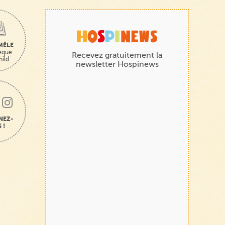
MÊLE
hèque
Recevez gratuitement la
hild
newsletter Hospinews
NEZ-
 !