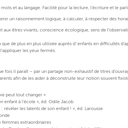
mots et au langage. Facilité pour la lecture, l’écriture et le parl
enir un raisonnement logique, à calculer, à respecter des hora
re et aux êtres vivants, conscience écologique, sens de l’observa
en que de plus en plus utilisée auprès d’ enfants en difficultés 
 l’appliquer les yeux fermés.
ois il paraît – par un partage non-exhaustif de titres d’ouvrage
parents afin de les aider à déconstruite leur notion souvent fix
ie peut tout changer »
n enfant à l’école », éd. Odile Jacob
révéler les talents de son enfant ! », éd. Larousse
monde
 de femmes extraordinaires