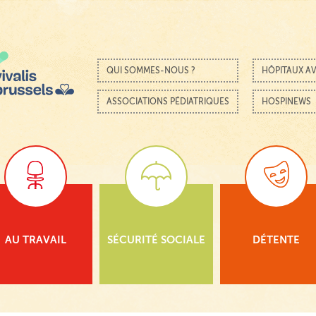
Passer au contenu
Menu
QUI SOMMES-NOUS ?
HÔPITAUX AV
ASSOCIATIONS PÉDIATRIQUES
HOSPINEWS
AU TRAVAIL
SÉCURITÉ SOCIALE
DÉTENTE