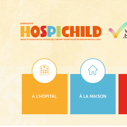
Passer
au
contenu
principal
À L’HÔPITAL
À LA MAISON