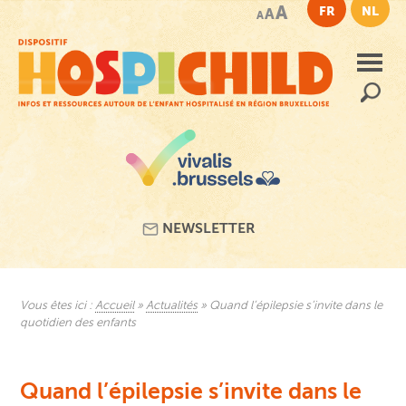
Passer
A
FR
NL
A
A
au
contenu
principal
Recherc
NEWSLETTER
Vous êtes ici :
Accueil
»
Actualités
»
Quand l’épilepsie s’invite dans le
quotidien des enfants
Quand l’épilepsie s’invite dans le