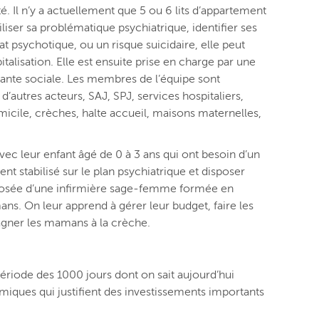
é. Il n’y a actuellement que 5 ou 6 lits d’appartement
iser sa problématique psychiatrique, identifier ses
 psychotique, ou un risque suicidaire, elle peut
talisation. Elle est ensuite prise en charge par une
stante sociale. Les membres de l’équipe sont
’autres acteurs, SAJ, SPJ, services hospitaliers,
micile, crèches, halte accueil, maisons maternelles,
ec leur enfant âgé de 0 à 3 ans qui ont besoin d’un
t stabilisé sur le plan psychiatrique et disposer
omposée d’une infirmière sage-femme formée en
ns. On leur apprend à gérer leur budget, faire les
gner les mamans à la crèche.
période des 1000 jours dont on sait aujourd’hui
ques qui justifient des investissements importants