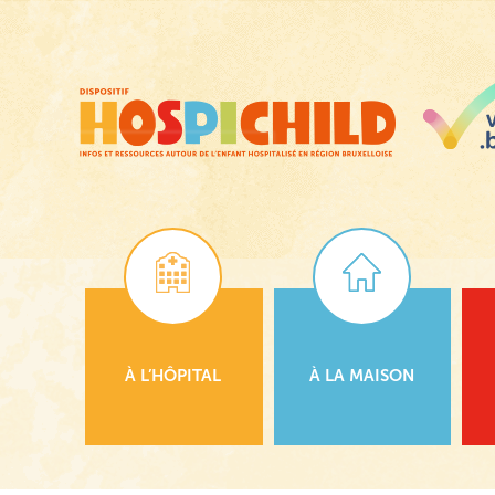
Passer
au
contenu
principal
À L’HÔPITAL
À LA MAISON