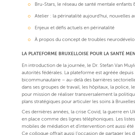
Bru-Stars, le réseau de santé mentale enfants
Atelier : la périnatalité aujourd’hui, nouvelle
Enjeux et défis actuels en périnatalité
À propos du concept de troubles neurodével
LA PLATEFORME BRUXELLOISE POUR LA SANTÉ ME
En introduction de la journée, le Dr. Stefan Van Muyle
autorités fédérales. La plateforme est agréée depuis 
bicommunautaire – au-delà des barrières sectorielle
dans ses groupes de travail, les hôpitaux, la police, 
pour mission de réaliser transversalement la politiq
plans stratégiques pour articuler les soins à Bruxelles
Ces dernières années, la crise Covid, la guerre en U
en place comme des lignes téléphoniques. Les listes d
mobiles de médiation et d’intervention ont aussi été 
Ce colloque offrait aussi l’occasion de partager les d