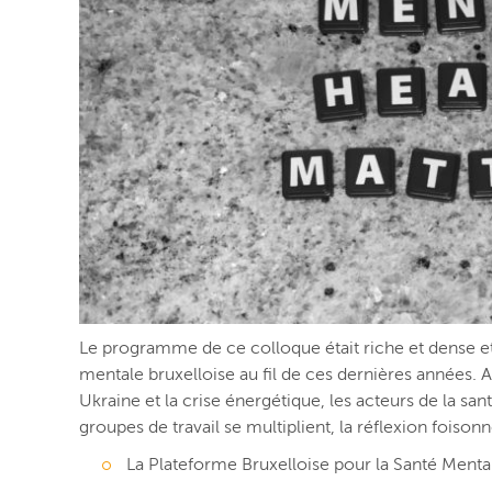
Le programme de ce colloque était riche et dense et a
mentale bruxelloise au fil de ces dernières années. A
Ukraine et la crise énergétique, les acteurs de la sant
groupes de travail se multiplient, la réflexion foiso
La Plateforme Bruxelloise pour la Santé Menta