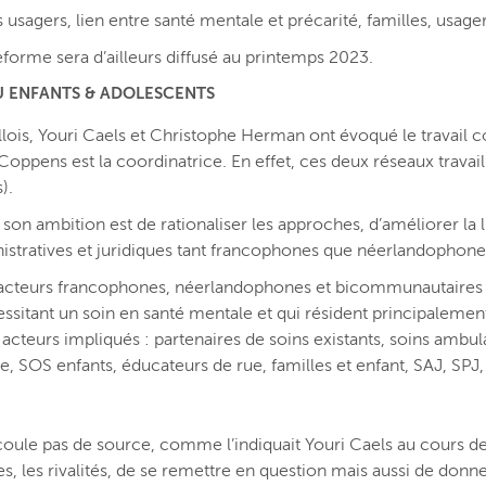
 usagers, lien entre santé mentale et précarité, familles, usag
teforme sera d’ailleurs diffusé au printemps 2023.
AU ENFANTS & ADOLESCENTS
ellois, Youri Caels et Christophe Herman ont évoqué le travail c
Coppens est la coordinatrice. En effet, ces deux réseaux trava
).
n ambition est de rationaliser les approches, d’améliorer la lisi
istratives et juridiques tant francophones que néerlandophone
acteurs francophones, néerlandophones et bicommunautaires à B
ssitant un soin en santé mentale et qui résident principalemen
acteurs impliqués : partenaires de soins existants, soins ambula
e, SOS enfants, éducateurs de rue, familles et enfant, SAJ, SPJ,
ne coule pas de source, comme l’indiquait Youri Caels au cours d
ages, les rivalités, de se remettre en question mais aussi de do