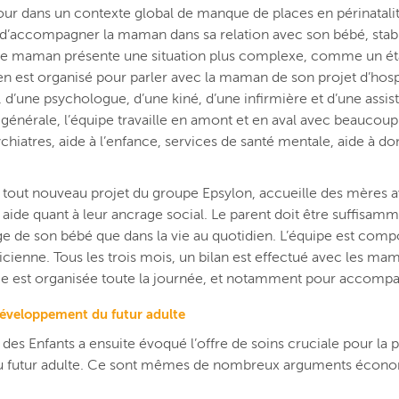
e jour dans un contexte global de manque de places en périnatalit
 d’accompagner la maman dans sa relation avec son bébé, stabil
une maman présente une situation plus complexe, comme un état
ien est organisé pour parler avec la maman de son projet d’hospi
 d’une psychologue, d’une kiné, d’une infirmière et d’une assi
énérale, l’équipe travaille en amont et en aval avec beaucoup d
hiatres, aide à l’enfance, services de santé mentale, aide à do
e tout nouveau projet du groupe Epsylon, accueille des mères av
ide quant à leur ancrage social. Le parent doit être suffisammen
arge de son bébé que dans la vie au quotidien. L’équipe est c
ienne. Tous les trois mois, un bilan est effectué avec les mama
ce est organisée toute la journée, et notamment pour accompa
développement du futur adulte
des Enfants a ensuite évoqué l’offre de soins cruciale pour la 
u futur adulte. Ce sont mêmes de nombreux arguments économi