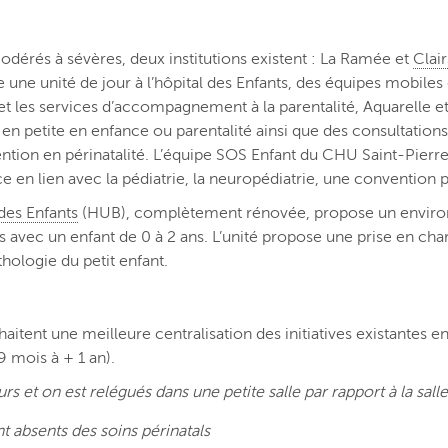
modérés à sévères, deux institutions existent : La Ramée et
Clair
te une unité de jour à l’hôpital des Enfants, des équipes mobile
 et les services d’accompagnement à la parentalité, Aquarelle e
en petite en enfance ou parentalité ainsi que des consultations
ntion en périnatalité. L’équipe SOS Enfant du CHU Saint-Pier
en lien avec la pédiatrie, la neuropédiatrie, une convention pr
des Enfants
(HUB), complètement rénovée, propose un environ
es avec un enfant de 0 à 2 ans. L’unité propose une prise en ch
hologie du petit enfant.
haitent une meilleure centralisation des initiatives existantes en
9 mois à + 1 an).
s et on est relégués dans une petite salle par rapport à la sall
 absents des soins périnatals