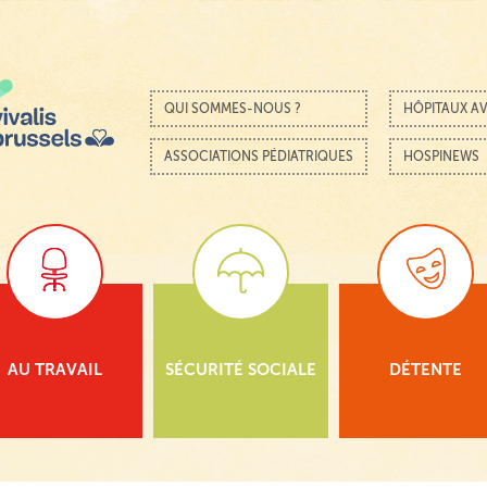
Passer au contenu
Menu
QUI SOMMES-NOUS ?
HÔPITAUX AV
ASSOCIATIONS PÉDIATRIQUES
HOSPINEWS
AU TRAVAIL
SÉCURITÉ SOCIALE
DÉTENTE