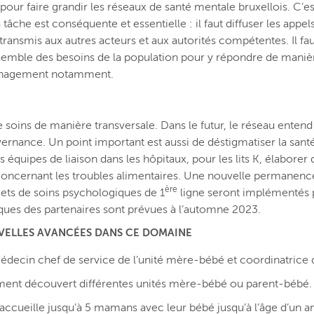
pour faire grandir les réseaux de santé mentale bruxellois. C’e
tâche est conséquente et essentielle : il faut diffuser les appel
transmis aux autres acteurs et aux autorités compétentes. Il faut
ensemble des besoins de la population pour y répondre de mani
 management notamment.
soins de manière transversale. Dans le futur, le réseau entend 
vernance. Un point important est aussi de déstigmatiser la sant
uipes de liaison dans les hôpitaux, pour les lits K, élaborer des
 concernant les troubles alimentaires. Une nouvelle permanenc
ère
ets de soins psychologiques de 1
ligne seront implémentés p
iques des partenaires sont prévues à l’automne 2023.
OUVELLES AVANCÉES DANS CE DOMAINE
decin chef de service de l’unité mère-bébé et coordinatrice de
rement découvert différentes unités mère-bébé ou parent-bébé.
accueille jusqu’à 5 mamans avec leur bébé jusqu’à l’âge d’un 