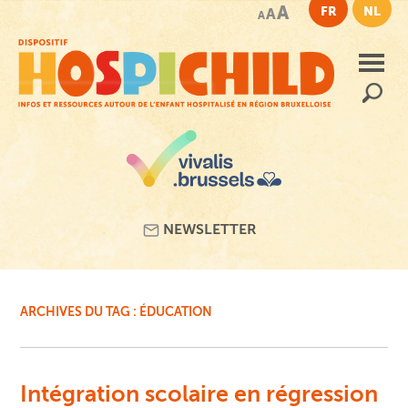
Passer
A
FR
NL
A
A
au
contenu
principal
Recherc
NEWSLETTER
ARCHIVES DU TAG :
ÉDUCATION
Intégration scolaire en régression