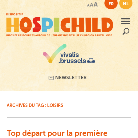
Passer
A
FR
NL
A
A
au
contenu
principal
Recherc
NEWSLETTER
ARCHIVES DU TAG :
LOISIRS
Top départ pour la première