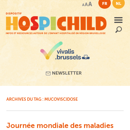
Passer
A
FR
NL
A
A
au
contenu
principal
Recherc
NEWSLETTER
ARCHIVES DU TAG :
MUCOVISCIDOSE
Journée mondiale des maladies