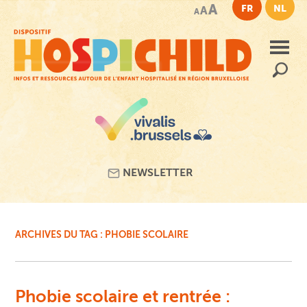
Passer
A
FR
NL
A
A
au
contenu
principal
Recherc
NEWSLETTER
ARCHIVES DU TAG :
PHOBIE SCOLAIRE
Phobie scolaire et rentrée :