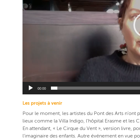
00:00
Les projets à venir
Pour le moment, les artistes du Pont des Arts n’ont p
lieux comme la Villa Indigo, l’hôpital Erasme et les Cl
En attendant, « Le Cirque du Vent », version livre, p
l’imaginaire des enfants. Autre événement en vue pour 