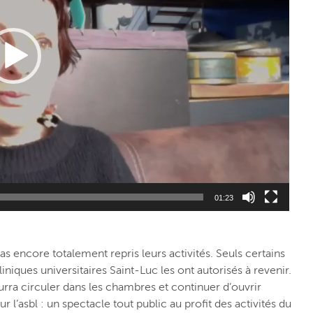
01:23
as encore totalement repris leurs activités. Seuls certains
iniques universitaires Saint-Luc les ont autorisés à revenir.
ourra circuler dans les chambres et continuer d’ouvrir
l’asbl : un spectacle tout public au profit des activités du