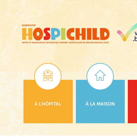
Passer
au
contenu
principal
À L’HÔPITAL
À LA MAISON