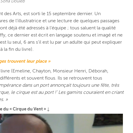
 Sofia Douieb
nt des Arts, est sorti le 15 septembre dernier. Un
res de l’illustratrice et une lecture de quelques passages
t déjà été adressés à l’équipe ; tous saluent la qualité
ffy, ce dernier est écrit en langage soutenu et imagé et ne
est lu seul, 6 ans s’il est lu par un adulte qui peut expliquer
la fin du livre).
ages trouvent leur place »
 livre (Emeline, Chayton, Monsieur Henri, Déborah,
fférents et souvent flous. Ils se retrouvent tous
Tempérance dans un port annonçait toujours une fête, très
rque, le cirque est au port !’ Les gamins couraient en criant
s. »
e du « Cirque du Vent » ↓