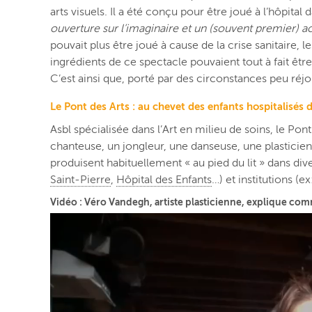
arts visuels. Il a été conçu pour être joué à l’hôpital
ouverture sur l’imaginaire et un (souvent premier) a
pouvait plus être joué à cause de la crise sanitaire, 
ingrédients de ce spectacle pouvaient tout à fait êtr
C’est ainsi que, porté par des circonstances peu réjo
Le Pont des Arts : au chevet des enfants hospitalisés
Asbl spécialisée dans l’Art en milieu de soins, le Pont
chanteuse, un jongleur, une danseuse, une plasticien
produisent habituellement « au pied du lit » dans dive
Saint-Pierre
,
Hôpital des Enfants
…) et institutions (e
Vidéo : Véro Vandegh, artiste plasticienne, explique com
Lecteur
vidéo