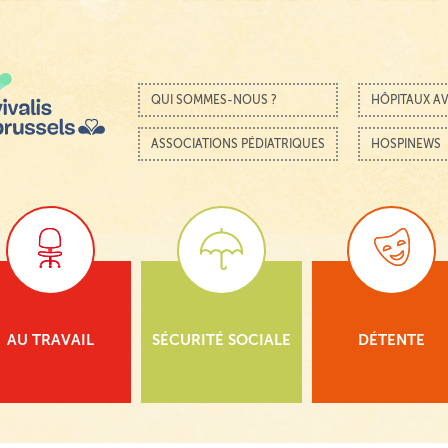
Passer au contenu
Menu
QUI SOMMES-NOUS ?
HÔPITAUX AV
ASSOCIATIONS PÉDIATRIQUES
HOSPINEWS
AU TRAVAIL
SÉCURITÉ SOCIALE
DÉTENTE