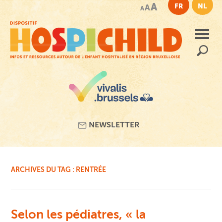
Passer
A
FR
NL
A
A
au
contenu
principal
Recherc
NEWSLETTER
ARCHIVES DU TAG :
RENTRÉE
Selon les pédiatres, « la