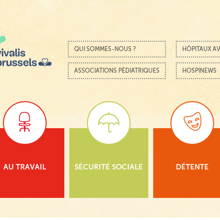
Passer au contenu
Menu
QUI SOMMES-NOUS ?
HÔPITAUX AV
ASSOCIATIONS PÉDIATRIQUES
HOSPINEWS
AU TRAVAIL
SÉCURITÉ SOCIALE
DÉTENTE