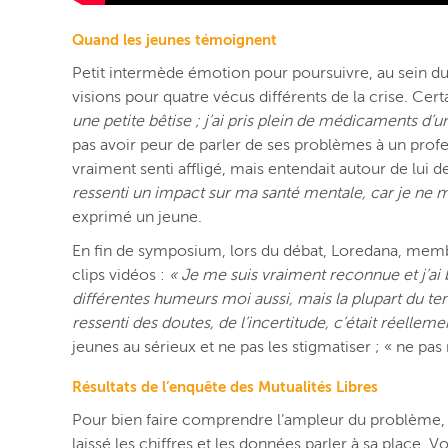
Quand les jeunes témoignent
Petit intermède émotion pour poursuivre, au sein du
visions pour quatre vécus différents de la crise. Certai
une petite bêtise ; j’ai pris plein de médicaments d’
pas avoir peur de parler de ses problèmes à un profe
vraiment senti affligé, mais entendait autour de lui d
ressenti un impact sur ma santé mentale, car je ne 
exprimé un jeune.
En fin de symposium, lors du débat, Loredana, memb
clips vidéos :
« Je me suis vraiment reconnue et j’ai
différentes humeurs moi aussi, mais la plupart du tem
ressenti des doutes, de l’incertitude, c’était réellemen
jeunes au sérieux et ne pas les stigmatiser ; « ne pas 
Résultats de l’enquête des Mutualités Libres
Pour bien faire comprendre l’ampleur du problème, X
laissé les chiffres et les données parler à sa place. 