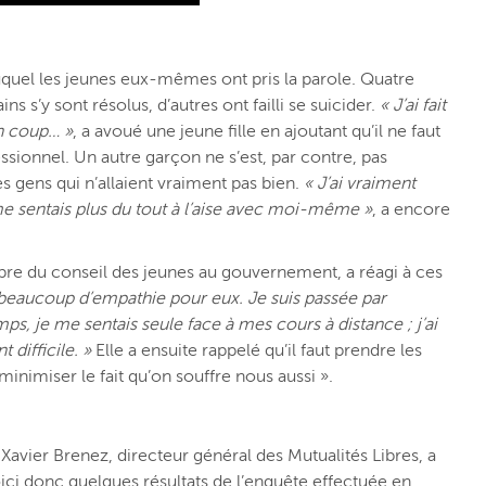
quel les jeunes eux-mêmes ont pris la parole. Quatre
ns s’y sont résolus, d’autres ont failli se suicider.
« J’ai fait
un coup… »
, a avoué une jeune fille en ajoutant qu’il ne faut
ssionnel. Un autre garçon ne s’est, par contre, pas
es gens qui n’allaient vraiment pas bien.
« J’ai vraiment
me sentais plus du tout à l’aise avec moi-même »
, a encore
re du conseil des jeunes au gouvernement, a réagi à ces
 beaucoup d’empathie pour eux. Je suis passée par
ps, je me sentais seule face à mes cours à distance ; j’ai
t difficile. »
Elle a ensuite rappelé qu’il faut prendre les
minimiser le fait qu’on souffre nous aussi ».
avier Brenez, directeur général des Mutualités Libres, a
Voici donc quelques résultats de l’enquête effectuée en