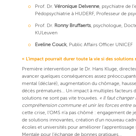
Prof. Dr.
Véronique Delvenne
, psychiatre de l
Pédopsychiatrie à HUDERF, Professeur de psychi
Prof. Dr.
Ronny Bruffaerts
, psychologue, Docte
KULeuven
Eveline Couck
, Public Affairs Officer UNICEF
« L’impact pourrait durer toute la vie si des solutions
Première intervention par le Dr. Hans Kluge, direct
avancer quelques conséquences assez préoccupantes
mental (déclaré), augmentation du chômage, hausse d
décès prématurés… Un impact à multiples facteurs don
solutions ne sont pas vite trouvées.
« Il faut changer
compréhension commune et unir les forces entre se
cette crise, l’OMS n’a pas chômé : engagement de je
de solutions innovantes, création d’un nouveau cadr
écoles et universités pour améliorer l’apprentissage
Mentale pour l’échange de bonnes pratiques…