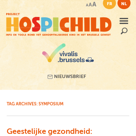
Skip
A
FR
NL
A
A
to
main
content
Zoeken
naar:
NIEUWSBRIEF
TAG ARCHIVES:
SYMPOSIUM
Geestelijke gezondheid: