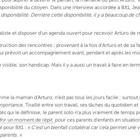
sponibilité du citoyen.
Dans une interview accordée à BX1, Jea
isponibilité. Derrière cette disponibilité, il y a beaucoup de 
éaliste et disposer d’un agenda ouvert pour recevoir Arturo de 
ruction des rencontres ; provenant à la fois d’Arturo et de sa fa
l qui prévoit un accompagnement avant, pendant et après les m
ace visible, son handicap. Mais il y a aussi un travail à faire en t
me la maman d’Arturo, n’est pas tous les jours facile ; surtout 
portance. Tiraillé entre son travail, ses tâches du quotidien et
tés qui le définisse, le parent solo n’a plus vraiment de temps po
frir un moment de répit
pour ces parents d’enfants en situatio
l pour BX1 :
« C’est un bienfait collatéral car cela permet une v
 parents. »