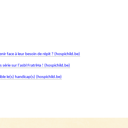
ir face à leur besoin de répit ? (hospichild.be)
s série sur l’asbl FratriHa ! (hospichild.be)
ible le(s) handicap(s) (hospichild.be)