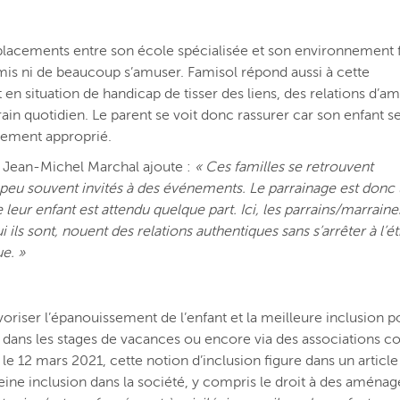
éplacements entre son école spécialisée et son environnement f
s amis ni de beaucoup s’amuser. Famisol répond aussi à cette
en situation de handicap de tisser des liens, des relations d’ami
train quotidien. Le parent se voit donc rassurer car son enfant s
drement approprié.
, Jean-Michel Marchal ajoute :
« Ces familles se retrouvent
peu souvent invités à des événements. Le parrainage est donc
leur enfant est attendu quelque part. Ici, les parrains/marraine
 ils sont, nouent des relations authentiques sans s’arrêter à l’é
e. »
avoriser l’épanouissement de l’enfant et la meilleure inclusio
 dans les stages de vacances ou encore via des associations 
s le 12 mars 2021, cette notion d’inclusion figure
dans un article
leine inclusion dans la société, y compris le droit à des aména