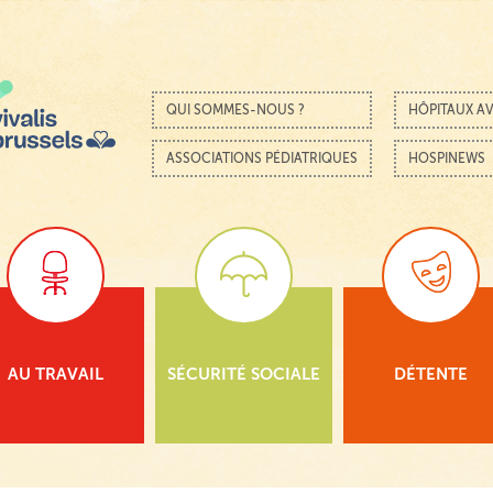
Passer au contenu
Menu
QUI SOMMES-NOUS ?
HÔPITAUX AV
ASSOCIATIONS PÉDIATRIQUES
HOSPINEWS
AU TRAVAIL
SÉCURITÉ SOCIALE
DÉTENTE