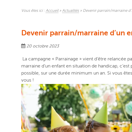
Vous êtes ici :
Accueil
»
Actualités
»
Devenir parrain/marraine d’
Devenir parrain/marraine d’un e
20 octobre 2023
La campagne
« Parrainage »
vient d’être
relancé
e
p
marraine d’un enfant en situation de handicap, c’est p
possible
,
sur une durée minimum
un an.
Si
vo
us ête
vous !