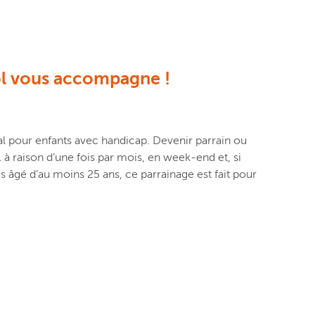
sol vous accompagne !
l pour enfants avec handicap
.
D
evenir parrain ou
…
à raison d’
une fois par mois, en week-end
et
,
si
s âgé d’au moins 25 ans, ce
parrainage est fait pour