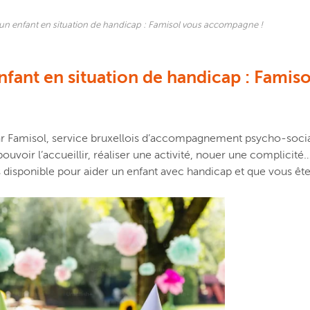
un enfant en situation de handicap : Famisol vous accompagne !
nfant en situation de handicap : Fami
ar
Famisol
,
service bruxellois d’accompagnement psycho-socia
ouvoir l’accueillir,
réaliser
une activité,
nouer une complicité
s disponible
pour
aider
un
enfant
avec handicap
et que vous ête