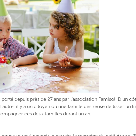
 porté depuis près de 27 ans par l’association Famisol. D’un cô
utre, il y a un citoyen ou une famille désireuse de tisser un lien
accompagner ces deux familles durant un an.
r aspirer à devenir le parrain, la marraine du petit Arturo. Tout