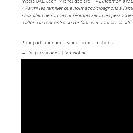
média BX1,
Jean-Michel déclare :
» L’inclusion à tou
« Parmi les familles que nous accompagnons à Famisol
sous plein de formes différentes selon les personnes 
à aller à la rencontre de l’enfant avec toutes ses diffi
Pour participer aux séances d’informations
→
Du parrainage ? | famisol.be