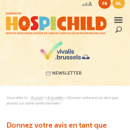
Passer
A
FR
NL
A
A
au
contenu
principal
Recherc
NEWSLETTER
Vous êtes ici :
Accueil
»
Actualités
»
Donnez votre avis en tant que
jeunes sur votre santé mentale !
Donnez votre avis en tant que