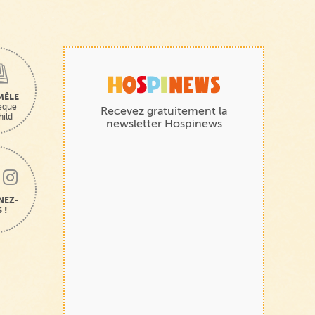
MÊLE
hèque
Recevez gratuitement la
hild
newsletter Hospinews
NEZ-
 !