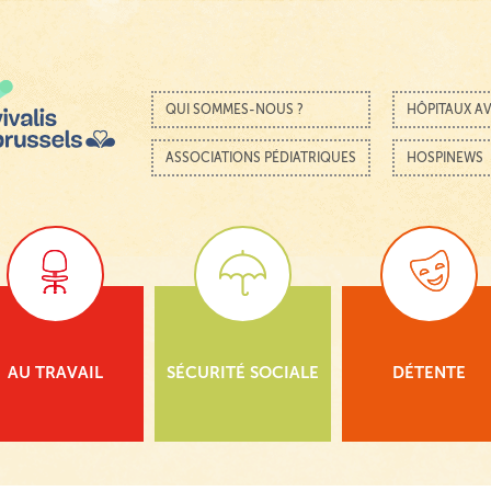
Passer au contenu
Menu
QUI SOMMES-NOUS ?
HÔPITAUX AV
ASSOCIATIONS PÉDIATRIQUES
HOSPINEWS
AU TRAVAIL
SÉCURITÉ SOCIALE
DÉTENTE