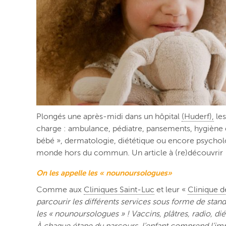
Plongés une après-midi dans un hôpital
(Huderf),
les
charge : ambulance, pédiatre, pansements, hygiène d
bébé », dermatologie, diététique ou encore psycholog
monde hors du commun. Un article à (re)découvri
On les appelle les « nounoursologues»
Comme aux
Cliniques Saint-Luc
et leur «
Clinique 
parcourir les différents services sous forme de stands
les « nounoursologues » ! Vaccins, plâtres, radio, di