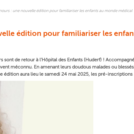
ours : une nouvelle édition pour familiariser les enfants au monde médical
elle édition pour familiariser les enf
s sont de retour à l’Hôpital des Enfants (Huderf) ! Accompagnés
uvent méconnu. En amenant leurs doudous malades ou blessés, l’
édition aura lieu le samedi 24 mai 2025, les pré-inscriptions 