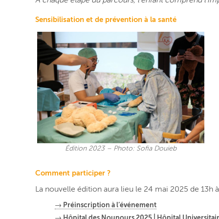
À chaque étape du parcours, l’enfant comprend l’imp
Sensibilisation et de prévention à la santé
Édition 2023 – Photo: Sofia Douieb
Comment participer ?
La nouvelle édition aura lieu le 24 mai 2025 de 13h 
→ Préinscription à l’événement
→ Hôpital des Nounours 2025 | Hôpital Universitair